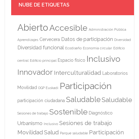
NUBE DE ETIQUETAS
Abierto
Accesible
Administración Pública
Datos de participación
Cervecera
Aprendizajes
Diversidad
Diversidad funcional
Ecodiseño
Economía circular
Edificio
Inclusivo
Espacio físico
central
Edificio principal
Innovador
Interculturalidad
Laboratorios
Participación
Movilidad
OGP Euskadi
Saludable
Saludable
participación ciudadana
Sostenible
Diagnóstico
Sesiones de trabajo
Sesiones de trabajo
Urbanismo
Inclusivo
Movilidad
Salud
Participación
Parque saludable