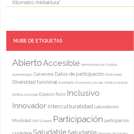
Kilometro Arkitektura”
NUBE DE ETIQUETAS
Abierto
Accesible
Administración Pública
Datos de participación
Cervecera
Aprendizajes
Diversidad
Diversidad funcional
Ecodiseño
Economía circular
Edificio central
Inclusivo
Espacio físico
Edificio principal
Innovador
Interculturalidad
Laboratorios
Participación
Movilidad
participación
OGP Euskadi
Saludable
Saludable
ciudadana
Sesiones de trabajo