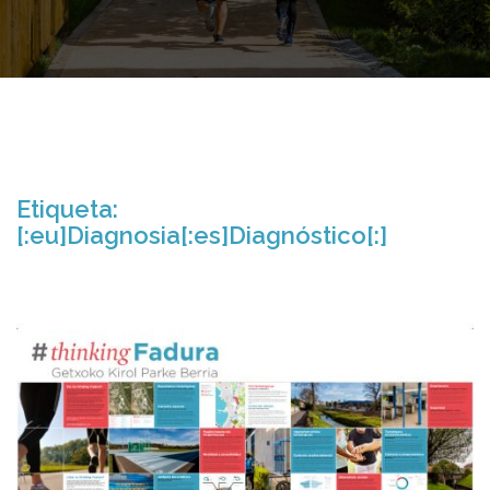
Etiqueta:
[:eu]Diagnosia[:es]Diagnóstico[:]