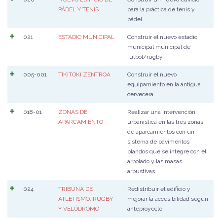
PÁDEL Y TENIS
para la práctica de tenis y
pádel.
021
ESTADIO MUNICIPAL
Construir el nuevo estadio
municipal municipal de
fútbol/rugby.
005-001
TIKITOKI ZENTROA
Construir el nuevo
equipamiento en la antigua
cervecera.
018-01
ZONAS DE
Realizar una intervención
APARCAMIENTO
urbanística en las tres zonas
de aparcamientos con un
sistema de pavimentos
blandos que se integre con el
arbolado y las masas
arbustivas.
024
TRIBUNA DE
Redistribuir el edificio y
ATLETISMO, RUGBY
mejorar la accesibilidad según
Y VELÓDROMO
anteproyecto.