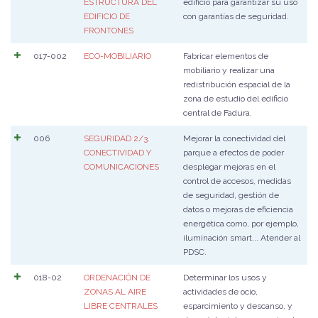
ESTRUCTURA DEL
edificio para garantizar su uso
EDIFICIO DE
con garantías de seguridad.
FRONTONES
017-002
ECO-MOBILIARIO
Fabricar elementos de
mobiliario y realizar una
redistribución espacial de la
zona de estudio del edificio
central de Fadura.
006
SEGURIDAD 2/3.
Mejorar la conectividad del
CONECTIVIDAD Y
parque a efectos de poder
COMUNICACIONES
desplegar mejoras en el
control de accesos, medidas
de seguridad, gestión de
datos o mejoras de eficiencia
energética como, por ejemplo,
iluminación smart... Atender al
PDSC.
018-02
ORDENACIÓN DE
Determinar los usos y
ZONAS AL AIRE
actividades de ocio,
LIBRE CENTRALES
esparcimiento y descanso, y