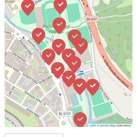
Leaflet
, ©
OpenStreetMap
colaboradores