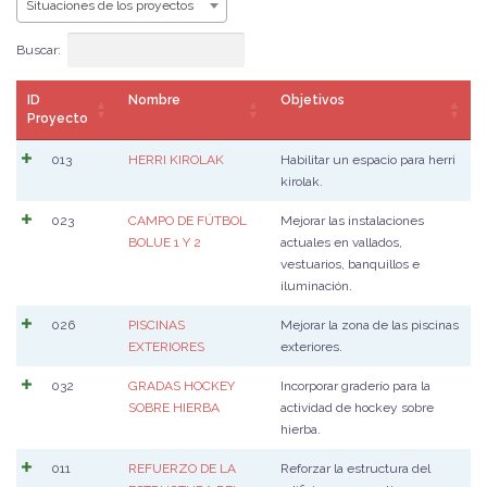
Situaciones de los proyectos
Buscar:
ID
Nombre
Objetivos
Proyecto
013
HERRI KIROLAK
Habilitar un espacio para herri
kirolak.
023
CAMPO DE FÚTBOL
Mejorar las instalaciones
BOLUE 1 Y 2
actuales en vallados,
vestuarios, banquillos e
iluminación.
026
PISCINAS
Mejorar la zona de las piscinas
EXTERIORES
exteriores.
032
GRADAS HOCKEY
Incorporar graderío para la
SOBRE HIERBA
actividad de hockey sobre
hierba.
011
REFUERZO DE LA
Reforzar la estructura del