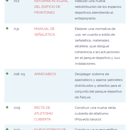
012
REFORMA INTEGRAL
Realizar una nueva
DEL EDIFICIO DE
redistribución de los espacios
FRONTONES
deportivos atendiendo al
anteproyecto.
031
MANUAL DE
Elaborar una normativa de
SEÑALÉTICA
uso, en cuanto a estilo de
señalética, materiales,
etcétera, que otorgue
coherencia a las actuaciones
en el parque deportivo y sus
instalaciones.
018-05
APARCABICIS
Desplegar sistema de
aparcabicis y aparca-patinetes
distribuidos y abiertos para el
conjunto del parque deportivo
de Fadura.
009
RECTA DE
Construir una nueva recta
ATLETISMO
cubierta de atletismo.
CUBIERTA
(Proyecto básico).
020
NUEVO EDIFICIO DE
Construir un nuevo edificio