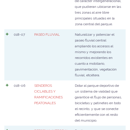
de carácter intergeneracional,
que pudieran ubicarse en las
tres zonas al aire libre
principales situadas en la
zona central del parque.
018-07
PASEO FLUVIAL
Naturalizar y potenciar el
paseo fluvial central
ampliando los accesos al
mismo y mejorando los
recorridos existentes en
cuanto a mobiliario,
pavimentación, vegetación
fluvial, etcétera.
018-06
SENDEROS
Dotar al parque deportivo de
CICLABLES Y
un sistema de vialidad que
RAMIFICACIONES
garantice el flujo de personas,
PEATONALES
bicicletas y patinetes en todo
el recinto, y que se conecte
eficientemente con el resto
del municipio.