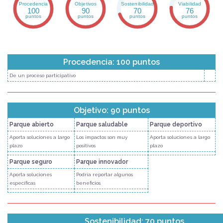
Procedencia
Objetivos
Sostenibilidad
Viabilidad
100
90
70
76
puntos
puntos
puntos
puntos
Procedencia: 100 puntos
De un proceso participativo
Objetivo: 90 puntos
Parque abierto
Parque saludable
Parque deportivo
Aporta soluciones a largo
Los impactos son muy
Aporta soluciones a largo
plazo
positivos
plazo
Parque seguro
Parque innovador
Aporta soluciones
Podría reportar algunos
específicas
beneficios
Sostenibilidad: 70 puntos