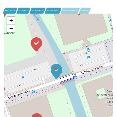
Pendiente
En análisis
En activación
En desarrollo
Proyecto social
Cerrado
+
−