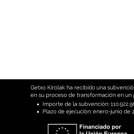
Getxo Kirolak ha recibido una subvención
en su proceso de transformación en un 
Importe de la subvención: 110.922,
Plazo de ejecución: enero-junio de 