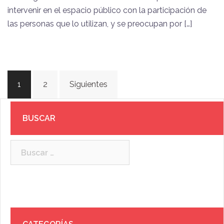
intervenir en el espacio público con la participación de
las personas que lo utilizan, y se preocupan por […]
Paginación
1
2
Siguientes
de
entradas
BUSCAR
Buscar: