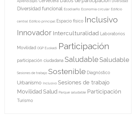
Datos de participación
Cervecera
Aprendizajes
Diversidad
Diversidad funcional
Ecodiseño
Economía circular
Edificio
Inclusivo
Espacio físico
central
Edificio principal
Innovador
Interculturalidad
Laboratorios
Participación
Movilidad
OGP Euskadi
Saludable
Saludable
participación ciudadana
Sostenible
Diagnóstico
Sesiones de trabajo
Sesiones de trabajo
Urbanismo
Inclusivo
Movilidad
Salud
Participación
Parque saludable
Turismo