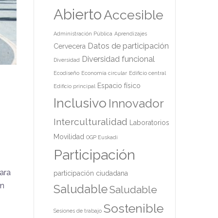
Abierto
Accesible
Administración Pública
Aprendizajes
Datos de participación
Cervecera
Diversidad funcional
Diversidad
Ecodiseño
Economía circular
Edificio central
Espacio físico
Edificio principal
Inclusivo
Innovador
Interculturalidad
Laboratorios
Movilidad
OGP Euskadi
Participación
ara
participación ciudadana
un
Saludable
Saludable
Sostenible
Sesiones de trabajo