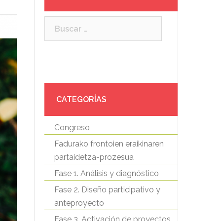
Buscar:
CATEGORÍAS
Congreso
Fadurako frontoien eraikinaren
partaidetza-prozesua
Fase 1. Análisis y diagnóstico
Fase 2. Diseño participativo y
anteproyecto
Fase 3. Activación de proyectos