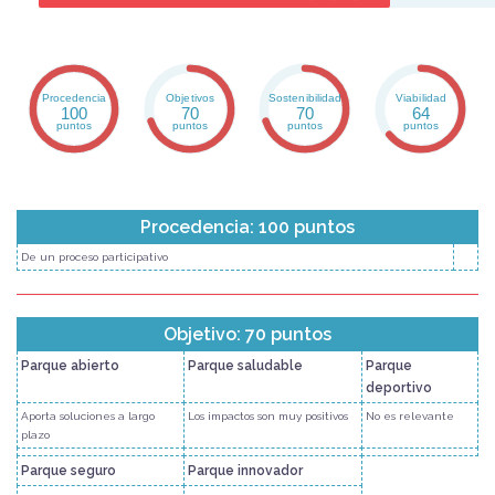
Procedencia
Objetivos
Sostenibilidad
Viabilidad
100
70
70
64
puntos
puntos
puntos
puntos
Procedencia: 100 puntos
De un proceso participativo
Objetivo: 70 puntos
Parque abierto
Parque saludable
Parque
deportivo
Aporta soluciones a largo
Los impactos son muy positivos
No es relevante
plazo
Parque seguro
Parque innovador