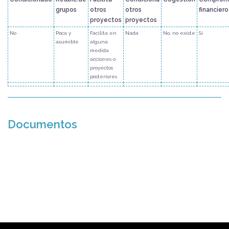
grupos
otros
otros
financiero
proyectos
proyectos
No
Poca y
Facilita en
Nada
No, no existe
Sí
asumible
alguna
medida
acciones o
proyectos
posteriores
Documentos