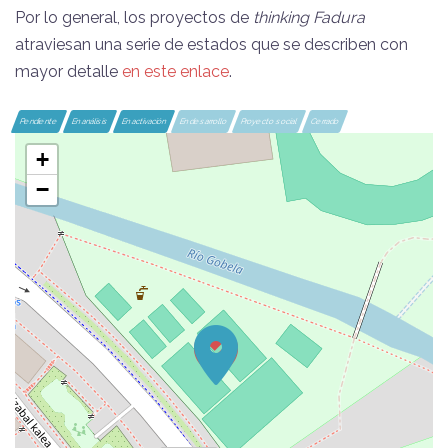
Por lo general, los proyectos de
thinking Fadura
atraviesan una serie de estados que se describen con
mayor detalle
en este enlace
.
Pendiente
En análisis
En activación
En desarrollo
Proyecto social
Cerrado
+
−