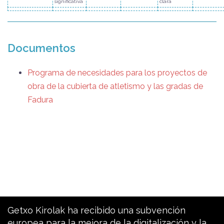
significativa
clara
Documentos
Programa de necesidades para los proyectos de
obra de la cubierta de atletismo y las gradas de
Fadura
Getxo Kirolak ha recibido una subvención
europea para la mejora de la digitalización y la