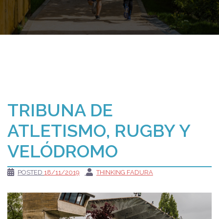
TRIBUNA DE
ATLETISMO, RUGBY Y
VELÓDROMO
POSTED
18/11/2019
THINKING FADURA