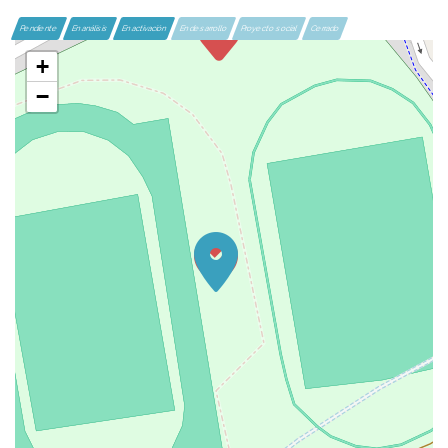
Pendiente
En análisis
En activación
En desarrollo
Proyecto social
Cerrado
+
−