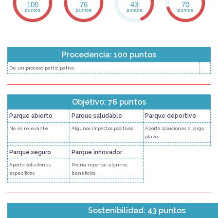
100
76
43
70
puntos
puntos
puntos
puntos
Procedencia: 100 puntos
De un proceso participativo
Objetivo: 76 puntos
Parque abierto
Parque saludable
Parque deportivo
No es relevante
Algunos impactos positivos
Aporta soluciones a largo
plazo
Parque seguro
Parque innovador
Aporta soluciones
Podría reportar algunos
específicas
beneficios
Sostenibilidad: 43 puntos