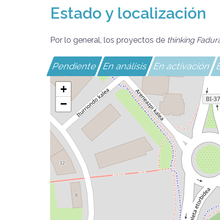
Estado y localización
Por lo general, los proyectos de
thinking Fadur
Pendiente
En análisis
En activación
E
+
−