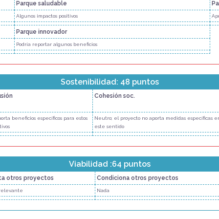
Parque saludable
Pa
Algunos impactos positivos
Apo
Parque innovador
Podría reportar algunos beneficios
Sostenibilidad: 48 puntos
usión
Cohesión soc.
orta beneficios específicos para estos
Neutro; el proyecto no aporta medidas específicas e
tivos
este sentido
Viabilidad :64 puntos
ita otros proyectos
Condiciona otros proyectos
relevante
Nada