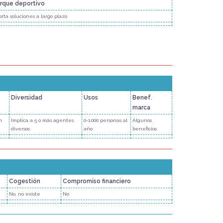
rque deportivo
rta soluciones a largo plazo
Diversidad
Usos
Benef.
marca
n
Implica a 5 o más agentes
0-1.000 personas al
Algunos
diversos
año
beneficios
Cogestión
Compromiso financiero
No, no existe
No