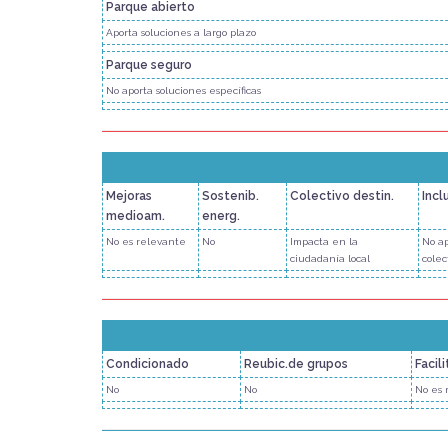
Parque abierto
Aporta soluciones a largo plazo
Parque seguro
No aporta soluciones específicas
Mejoras
Sostenib.
Colectivo destin.
Incl
medioam.
energ.
No es relevante
No
Impacta en la
No ap
ciudadanía local
colec
Condicionado
Reubic.de grupos
Facil
No
No
No es 