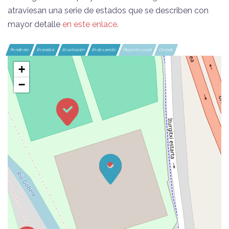
atraviesan una serie de estados que se describen con
mayor detalle
en este enlace
.
Pendiente
En análisis
En activación
En desarrollo
Proyecto social
Cerrado
+
−