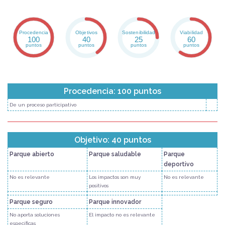
Procedencia
Objetivos
Sostenibilidad
Viabilidad
100
40
25
60
puntos
puntos
puntos
puntos
Procedencia: 100 puntos
De un proceso participativo
Objetivo: 40 puntos
Parque abierto
Parque saludable
Parque
deportivo
No es relevante
Los impactos son muy
No es relevante
positivos
Parque seguro
Parque innovador
No aporta soluciones
El impacto no es relevante
específicas