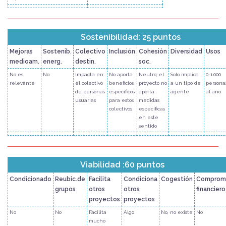
Sostenibilidad: 25 puntos
Mejoras
Sostenib.
Colectivo
Inclusión
Cohesión
Diversidad
Usos
medioam.
energ.
destin.
soc.
No es
No
Impacta en
No aporta
Neutro; el
Solo implica
0-1.000
relevante
el colectivo
beneficios
proyecto no
a un tipo de
persona
de personas
específicos
aporta
agente
al año
usuarias
para estos
medidas
colectivos
específicas
en este
sentido
Viabilidad :60 puntos
Condicionado
Reubic.de
Facilita
Condiciona
Cogestión
Comprom
grupos
otros
otros
financiero
proyectos
proyectos
No
No
Facilita
Algo
No, no existe
No
mucho