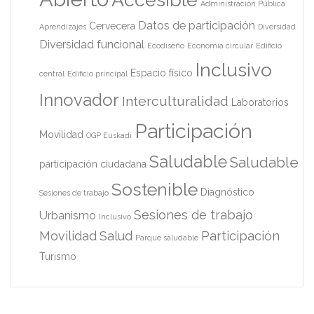
Administración Pública
Datos de participación
Cervecera
Aprendizajes
Diversidad
Diversidad funcional
Ecodiseño
Economía circular
Edificio
Inclusivo
Espacio físico
central
Edificio principal
Innovador
Interculturalidad
Laboratorios
Participación
Movilidad
OGP Euskadi
Saludable
Saludable
participación ciudadana
Sostenible
Diagnóstico
Sesiones de trabajo
Sesiones de trabajo
Urbanismo
Inclusivo
Movilidad
Salud
Participación
Parque saludable
Turismo