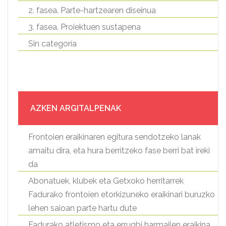
2. fasea. Parte-hartzearen diseinua
3. fasea. Proiektuen sustapena
Sin categoría
AZKEN ARGITALPENAK
Frontoien eraikinaren egitura sendotzeko lanak
amaitu dira, eta hura berritzeko fase berri bat ireki
da
Abonatuek, klubek eta Getxoko herritarrek
Fadurako frontoien etorkizuneko eraikinari buruzko
lehen saioan parte hartu dute
Fadurako atletismo eta errugbi harmailen eraikina