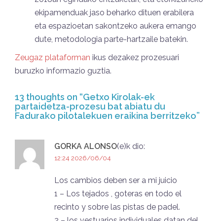
ekipamenduak jaso beharko dituen erabilera
eta espazioetan sakontzeko aukera emango
dute, metodologia parte-hartzaile batekin.
Zeugaz plataforman
ikus dezakez prozesuari
buruzko informazio guztia.
13 thoughts on “
Getxo Kirolak-ek
partaidetza-prozesu bat abiatu du
Fadurako pilotalekuen eraikina berritzeko
”
GORKA ALONSO
(e)k
dio:
12:24 2026/06/04
Los cambios deben ser a mi juicio
1 – Los tejados , goteras en todo el
recinto y sobre las pistas de padel.
2 – los vestuarios individuales datan del