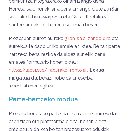
berrikuntza integralerako oinarri izango dena.
Horrela, saio horiek jarraipena emango diete 2018an
jasotako lehen ekarpenei eta Getxo Kirolak-ek
hautemandako beharren esparruari berari.
Prozesuan aurrez aurreko
3 lan-saio izango dira
eta
aurreikusita dago urriko amaieran ixtea. Bertan parte
hartzeko beharrezkoa da aldez aurretik izena
ematea formulario honen bidez::
https://labur.eus/FadurakoFrontoiak
.
L
ekua
mugatua da
, beraz, hobe da erreserba
lehenbailehen egitea.
Parte-hartzeko modua
Prozesu honetako parte-hartzea aurrez aurreko lan-
espazioen eta plataforma digital honen bidez
antolatuko da, eta bertan prozesuaren edukiak