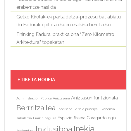
eraberritze hasi da
Getxo Kirolak-ek partaidetza-prozesu bat abiatu
du Fadurako pilotalekuen eraikina berritzeko
Thinking Fadura, praktika ona “Zero Kilometro
Arkitektura” topaketan
ETIKETA HODEIA
Aniztasun funtzionala
Administración Pública
Aniztasuna
Berrritzailea
Ecodiseño
Edificio principal
Ekonomia
Espazio fisikoa
Garagardotegia
zirkularrra
Eraikin nagusia
Irekia
Inklusiboa
Ikaskuntzak