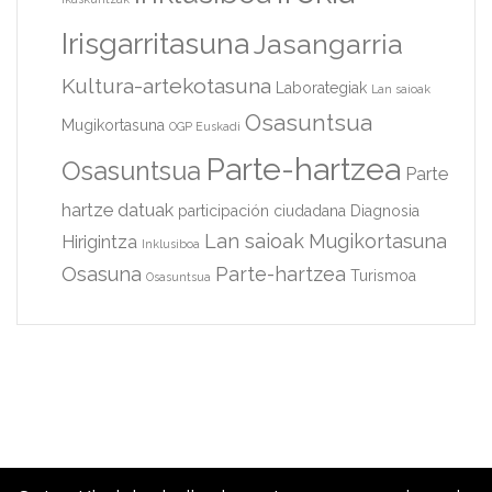
Irisgarritasuna
Jasangarria
Kultura-artekotasuna
Laborategiak
Lan saioak
Osasuntsua
Mugikortasuna
OGP Euskadi
Parte-hartzea
Osasuntsua
Parte
hartze datuak
participación ciudadana
Diagnosia
Lan saioak
Mugikortasuna
Hirigintza
Inklusiboa
Osasuna
Parte-hartzea
Turismoa
Osasuntsua