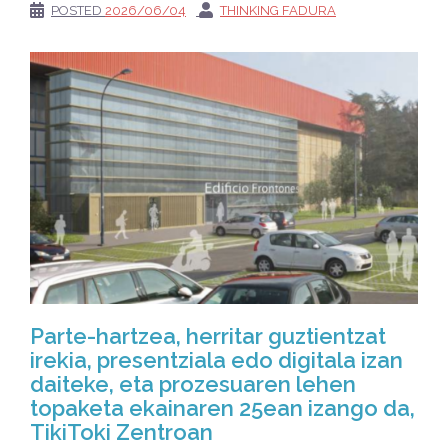
POSTED
2026/06/04
THINKING FADURA
Parte-hartzea, herritar guztientzat
irekia, presentziala edo digitala izan
daiteke, eta prozesuaren lehen
topaketa ekainaren 25ean izango da,
TikiToki Zentroan