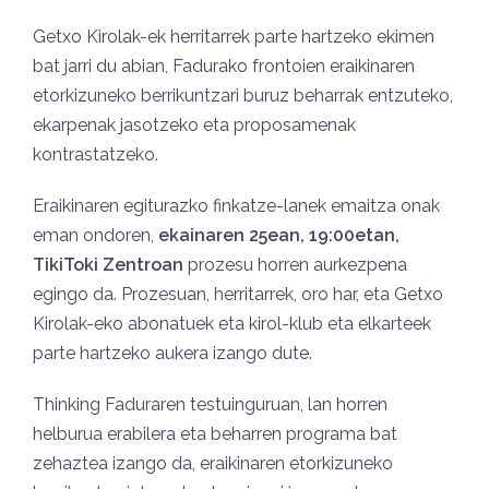
Getxo Kirolak-ek herritarrek parte hartzeko ekimen
bat jarri du abian, Fadurako frontoien eraikinaren
etorkizuneko berrikuntzari buruz beharrak entzuteko,
ekarpenak jasotzeko eta proposamenak
kontrastatzeko.
Eraikinaren egiturazko finkatze-lanek emaitza onak
eman ondoren,
ekainaren 25ean, 19:00etan,
TikiToki Zentroan
prozesu horren aurkezpena
egingo da. Prozesuan, herritarrek, oro har, eta Getxo
Kirolak-eko abonatuek eta kirol-klub eta elkarteek
parte hartzeko aukera izango dute.
Thinking Faduraren testuinguruan, lan horren
helburua erabilera eta beharren programa bat
zehaztea izango da, eraikinaren etorkizuneko