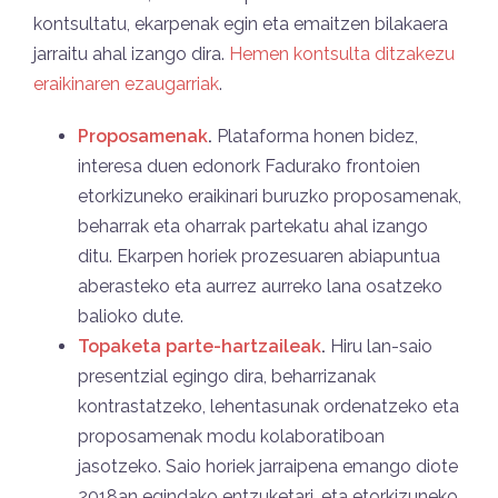
kontsultatu, ekarpenak egin eta emaitzen bilakaera
jarraitu ahal izango dira.
Hemen kontsulta ditzakezu
eraikinaren ezaugarriak
.
Proposamenak
.
Plataforma honen bidez,
interesa duen edonork Fadurako frontoien
etorkizuneko eraikinari buruzko proposamenak,
beharrak eta oharrak partekatu ahal izango
ditu. Ekarpen horiek prozesuaren abiapuntua
aberasteko eta aurrez aurreko lana osatzeko
balioko dute.
Topaketa parte-hartzaileak
.
Hiru lan-saio
presentzial egingo dira, beharrizanak
kontrastatzeko, lehentasunak ordenatzeko eta
proposamenak modu kolaboratiboan
jasotzeko. Saio horiek jarraipena emango diote
2018an egindako entzuketari, eta etorkizuneko