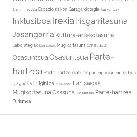
Espazio fisikoa
Garagardotegia
Eraikin nagusia
Ikaskuntzak
Irekia
Inklusiboa
Irisgarritasuna
Jasangarria
Kultura-artekotasuna
Laborategiak
Mugikortasuna
Lan saioak
OGP Euskadi
Parte-
Osasuntsua
Osasuntsua
hartzea
Parte hartze datuak
participación ciudadana
Lan saioak
Hirigintza
Diagnosia
Inklusiboa
Mugikortasuna
Osasuna
Parte-hartzea
Osasuntsua
Turismoa