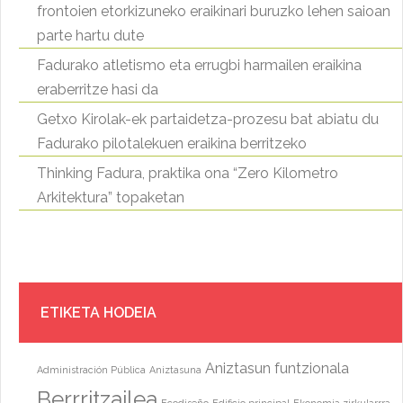
frontoien etorkizuneko eraikinari buruzko lehen saioan
parte hartu dute
Fadurako atletismo eta errugbi harmailen eraikina
eraberritze hasi da
Getxo Kirolak-ek partaidetza-prozesu bat abiatu du
Fadurako pilotalekuen eraikina berritzeko
Thinking Fadura, praktika ona “Zero Kilometro
Arkitektura” topaketan
ETIKETA HODEIA
Aniztasun funtzionala
Administración Pública
Aniztasuna
Berrritzailea
Ecodiseño
Edificio principal
Ekonomia zirkularrra