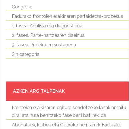
Congreso
Fadurako frontoien eraikinaren partaidetza-prozesua
1. fasea. Analisia eta diagnostikoa
2. fasea. Parte-hartzearen diseinua
3. fasea. Proiektuen sustapena
Sin categoría
AZKEN ARGITALPENAK
Frontoien eraikinaren egitura sendotzeko lanak amaitu
dira, eta hura berritzeko fase berri bat ireki da
Abonatuek, klubek eta Getxoko herritarrek Fadurako