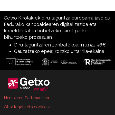
Getxo Kirolak-ek diru-laguntza europarra jaso du
Fadurako kanpoaldearen digitalizazioa eta
konektibitatea hobetzeko, kirol-parke
bihurtzeko prozesuan.
Diru-laguntzaren zenbatekoa: 110.922,96€
Gauzatzeko epea: 2022ko urtarrila-ekaina
Herritarren Partehartzea
Ohar legala eta cookie-ak