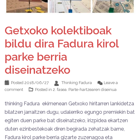
Getxoko kolektiboak
bildu dira Fadura kirol
parke berria
diseinatzeko
Posted
2018/06/27
Thinking Fadura
Leave a
comment
Posted in
2. fasea. Parte-hartzearen diseinua
thinking Fadura ekimenean Getxoko hiritarren lankidetza
bilatzen jarraitzen dugu, udalerriko egungo premiekin bat
egiten duen parke bat diseinatzeko, irizpidea ekartzen
duten ezinbestekoak diren begirada zehatzak barne,
Fadura kirol parke berria gizarte zuzenagoa eta