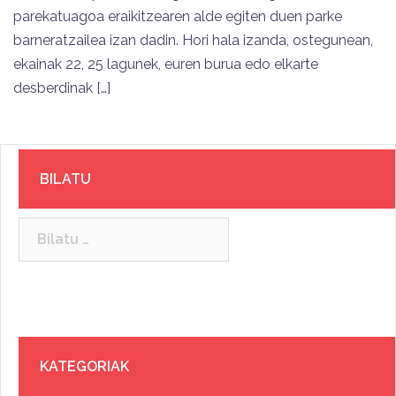
parekatuagoa eraikitzearen alde egiten duen parke
barneratzailea izan dadin. Hori hala izanda, ostegunean,
ekainak 22, 25 lagunek, euren burua edo elkarte
desberdinak […]
BILATU
Bilatu:
KATEGORIAK