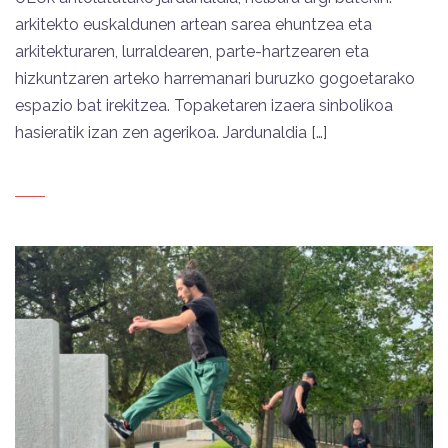
arkitekto euskaldunen artean sarea ehuntzea eta
arkitekturaren, lurraldearen, parte-hartzearen eta
hizkuntzaren arteko harremanari buruzko gogoetarako
espazio bat irekitzea. Topaketaren izaera sinbolikoa
hasieratik izan zen agerikoa. Jardunaldia […]