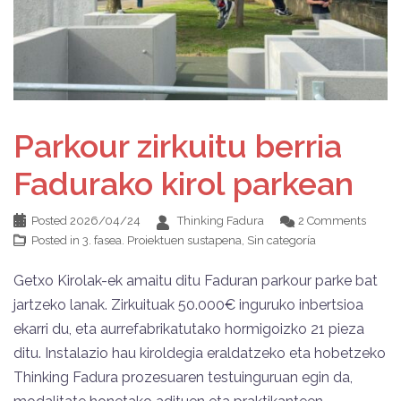
Parkour zirkuitu berria
Fadurako kirol parkean
Posted
2026/04/24
Thinking Fadura
2 Comments
Posted in
3. fasea. Proiektuen sustapena
,
Sin categoría
Getxo Kirolak-ek amaitu ditu Faduran parkour parke bat
jartzeko lanak. Zirkuituak 50.000€ inguruko inbertsioa
ekarri du, eta aurrefabrikatutako hormigoizko 21 pieza
ditu. Instalazio hau kiroldegia eraldatzeko eta hobetzeko
Thinking Fadura prozesuaren testuinguruan egin da,