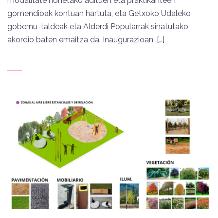
modalitate honetako adituen eta praktikanteen
gomendioak kontuan hartuta, eta Getxoko Udaleko
gobernu-taldeak eta Alderdi Popularrak sinatutako
akordio baten emaitza da. Inaugurazioan, […]