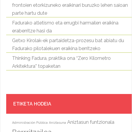
frontoien etorkizuneko eraikinari buruzko lehen saioan
parte hartu dute
Fadurako atletismo eta errugbi harmailen eraikina
eraberritze hasi da
Getxo Kirolak-ek partaidetza-prozesu bat abiatu du
Fadurako pilotalekuen eraikina berritzeko
Thinking Fadura, praktika ona “Zero Kilometro
Arkitektura” topaketan
ETIKETA HODEIA
Aniztasun funtzionala
Administración Pública
Aniztasuna