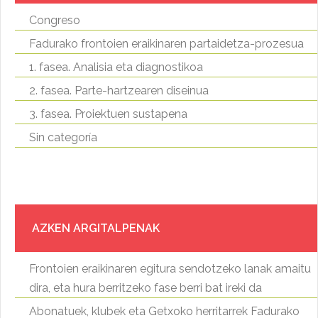
Congreso
Fadurako frontoien eraikinaren partaidetza-prozesua
1. fasea. Analisia eta diagnostikoa
2. fasea. Parte-hartzearen diseinua
3. fasea. Proiektuen sustapena
Sin categoría
AZKEN ARGITALPENAK
Frontoien eraikinaren egitura sendotzeko lanak amaitu
dira, eta hura berritzeko fase berri bat ireki da
Abonatuek, klubek eta Getxoko herritarrek Fadurako