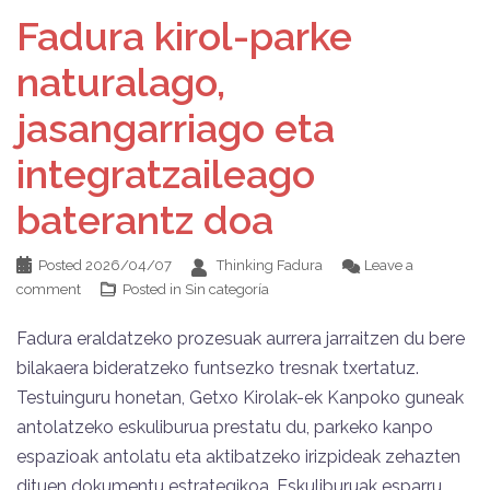
Fadura kirol-parke
naturalago,
jasangarriago eta
integratzaileago
baterantz doa
Posted
2026/04/07
Thinking Fadura
Leave a
comment
Posted in
Sin categoría
Fadura eraldatzeko prozesuak aurrera jarraitzen du bere
bilakaera bideratzeko funtsezko tresnak txertatuz.
Testuinguru honetan, Getxo Kirolak-ek Kanpoko guneak
antolatzeko eskuliburua prestatu du, parkeko kanpo
espazioak antolatu eta aktibatzeko irizpideak zehazten
dituen dokumentu estrategikoa. Eskuliburuak esparru