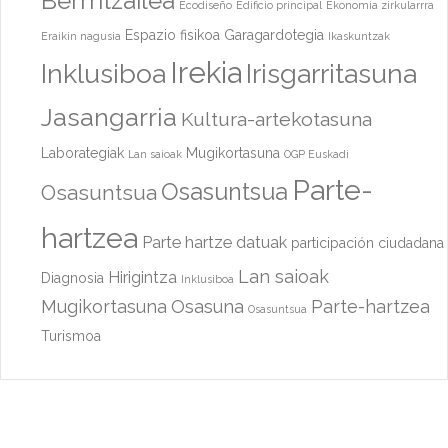
Berrritzailea
Ecodiseño
Edificio principal
Ekonomia zirkularrra
Espazio fisikoa
Garagardotegia
Eraikin nagusia
Ikaskuntzak
Irekia
Inklusiboa
Irisgarritasuna
Jasangarria
Kultura-artekotasuna
Laborategiak
Mugikortasuna
Lan saioak
OGP Euskadi
Parte-
Osasuntsua
Osasuntsua
hartzea
Parte hartze datuak
participación ciudadana
Lan saioak
Hirigintza
Diagnosia
Inklusiboa
Mugikortasuna
Osasuna
Parte-hartzea
Osasuntsua
Turismoa