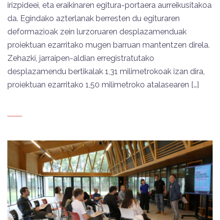
irizpideei, eta eraikinaren egitura-portaera aurreikusitakoa
da. Egindako azterlanak berresten du egituraren
deformazioak zein lurzoruaren desplazamenduak
proiektuan ezarritako mugen barruan mantentzen direla.
Zehazki, jarraipen-aldian erregistratutako
desplazamendu bertikalak 1,31 milimetrokoak izan dira,
proiektuan ezarritako 1,50 milimetroko atalasearen […]