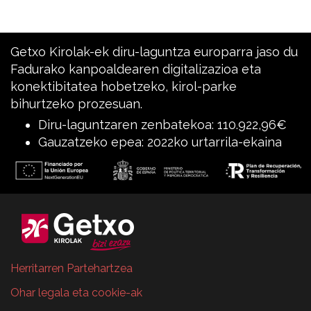
Getxo Kirolak-ek diru-laguntza europarra jaso du
Fadurako kanpoaldearen digitalizazioa eta
konektibitatea hobetzeko, kirol-parke
bihurtzeko prozesuan.
Diru-laguntzaren zenbatekoa: 110.922,96€
Gauzatzeko epea: 2022ko urtarrila-ekaina
Herritarren Partehartzea
Ohar legala eta cookie-ak