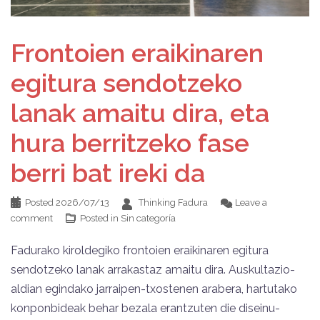
Frontoien eraikinaren
egitura sendotzeko
lanak amaitu dira, eta
hura berritzeko fase
berri bat ireki da
Posted
2026/07/13
Thinking Fadura
Leave a
comment
Posted in
Sin categoría
Fadurako kiroldegiko frontoien eraikinaren egitura
sendotzeko lanak arrakastaz amaitu dira. Auskultazio-
aldian egindako jarraipen-txostenen arabera, hartutako
konponbideak behar bezala erantzuten die diseinu-