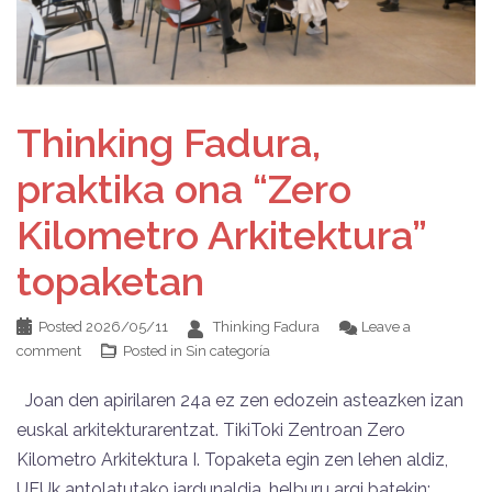
Thinking Fadura,
praktika ona “Zero
Kilometro Arkitektura”
topaketan
Posted
2026/05/11
Thinking Fadura
Leave a
comment
Posted in
Sin categoría
Joan den apirilaren 24a ez zen edozein asteazken izan
euskal arkitekturarentzat. TikiToki Zentroan Zero
Kilometro Arkitektura I. Topaketa egin zen lehen aldiz,
UEUk antolatutako jardunaldia, helburu argi batekin: