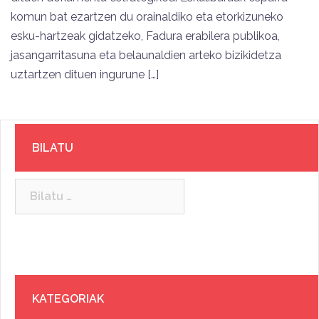
komun bat ezartzen du orainaldiko eta etorkizuneko
esku-hartzeak gidatzeko, Fadura erabilera publikoa,
jasangarritasuna eta belaunaldien arteko bizikidetza
uztartzen dituen ingurune […]
BILATU
Bilatu:
KATEGORIAK