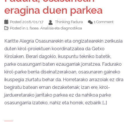
eragina duen parkea
Posted
2018/01/17
Thinking Fadura
1 Comment
Posted in
1. fasea. Analisia eta diagnostikoa
Karitte Alegría Osasunarekin eta ongizatearekin zerikusia
duten kirol-proiektuen koordinatzailea da Getxo
Kirolaken. Berari dagokio, ikuspuntu tekniko batetik,
parke osasungarri baten ezaugarriak jorratzea. Fadurako
kirol-parke berria diseinatzerakoan, osasunaren gaineko
ikuspegia ziurtatu behar da. Horretarako arrazoiak ez dira
begiratu batean eman dezaketenak; izan ere, kirol-
jardueretarako jarritako parkea ez da nahikoa parke
osasungarria izateko, nahiz eta horrek, ezbairik […]