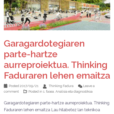
Garagardotegiaren
parte-hartze
aurreproiektua. Thinking
Faduraren lehen emaitza
Posted
2017/09/21
Thinking Fadura
Leave a
comment
Posted in
1. fasea. Analisia eta diagnostikoa
Garagardotegiaren parte-hartze aurreproiektua. Thinking
Faduraren lehen emaitza Lau hilabetez lan teknikoa