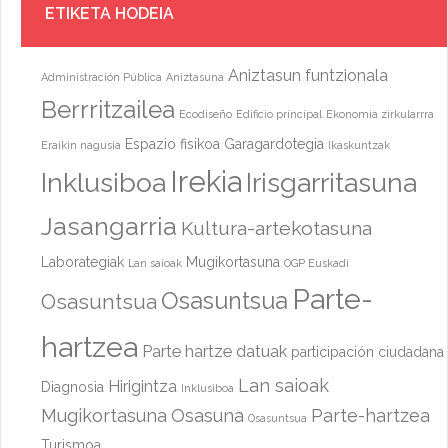
ETIKETA HODEIA
Aniztasun funtzionala
Administración Pública
Aniztasuna
Berrritzailea
Ecodiseño
Edificio principal
Ekonomia zirkularrra
Espazio fisikoa
Garagardotegia
Eraikin nagusia
Ikaskuntzak
Irekia
Inklusiboa
Irisgarritasuna
Jasangarria
Kultura-artekotasuna
Laborategiak
Mugikortasuna
Lan saioak
OGP Euskadi
Parte-
Osasuntsua
Osasuntsua
hartzea
Parte hartze datuak
participación ciudadana
Lan saioak
Hirigintza
Diagnosia
Inklusiboa
Mugikortasuna
Osasuna
Parte-hartzea
Osasuntsua
Turismoa