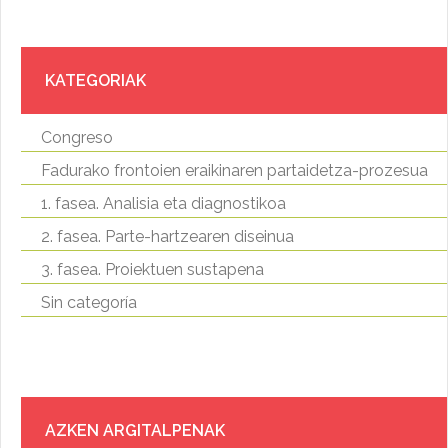
KATEGORIAK
Congreso
Fadurako frontoien eraikinaren partaidetza-prozesua
1. fasea. Analisia eta diagnostikoa
2. fasea. Parte-hartzearen diseinua
3. fasea. Proiektuen sustapena
Sin categoría
AZKEN ARGITALPENAK