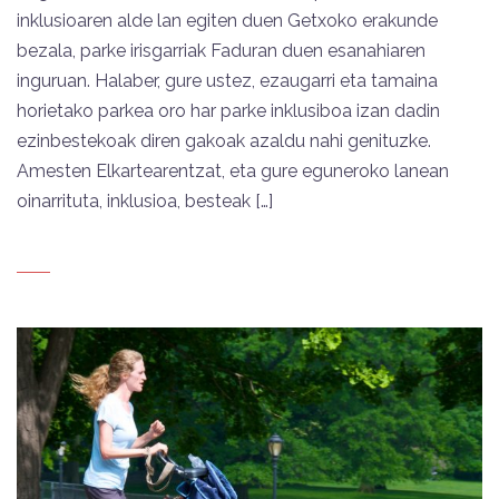
inklusioaren alde lan egiten duen Getxoko erakunde
bezala, parke irisgarriak Faduran duen esanahiaren
inguruan. Halaber, gure ustez, ezaugarri eta tamaina
horietako parkea oro har parke inklusiboa izan dadin
ezinbestekoak diren gakoak azaldu nahi genituzke.
Amesten Elkartearentzat, eta gure eguneroko lanean
oinarrituta, inklusioa, besteak […]