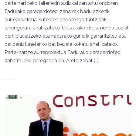
parte hartzeko tailerrekin aldizkatzen aritu ondoren,
Fadurako garagardotegi zaharrak badu azkenik
aurreproiektua, sutearen ondorengo funtzioak
lehengoratu ahal izateko, Getxorako ekipamendu sozial
berri bilakatzeko eta Fadurako gunerik garrantzitsu eta
balioaniztunetariko bat bezala kokatu ahal izateko.
Parte-hartze aurreproiektua Fadurako garagardotegi
zaharra leku paregabea da. Areto zabal […]