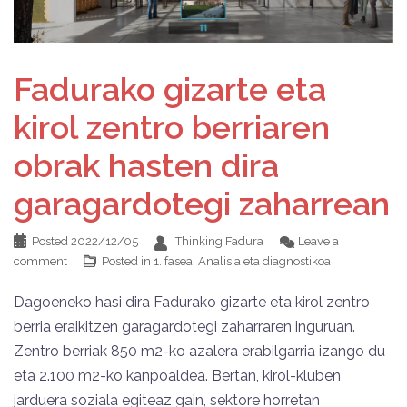
Fadurako gizarte eta
kirol zentro berriaren
obrak hasten dira
garagardotegi zaharrean
Posted
2022/12/05
Thinking Fadura
Leave a
comment
Posted in
1. fasea. Analisia eta diagnostikoa
Dagoeneko hasi dira Fadurako gizarte eta kirol zentro
berria eraikitzen garagardotegi zaharraren inguruan.
Zentro berriak 850 m2-ko azalera erabilgarria izango du
eta 2.100 m2-ko kanpoaldea. Bertan, kirol-kluben
jarduera soziala egiteaz gain, sektore horretan