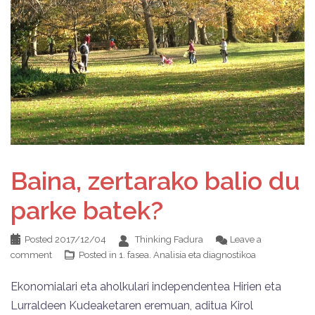
Baina, zertarako balio du
parke batek?
Posted
2017/12/04
Thinking Fadura
Leave a
comment
Posted in
1. fasea. Analisia eta diagnostikoa
Ekonomialari eta aholkulari independentea Hirien eta
Lurraldeen Kudeaketaren eremuan, aditua Kirol