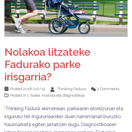
Nolakoa litzateke
Fadurako parke
irisgarria?
Posted
2018/02/15
Thinking Fadura
2 Comments
Posted in
1. fasea. Analisia eta diagnostikoa
‘Thinking Fadura’ ekimenean, parkearen etorkizunari eta
inguruko hiri-ingurunearekin duen harremanari buruzko
hausnarketa egiten jarraitzen dugu. Diagnostikoaren