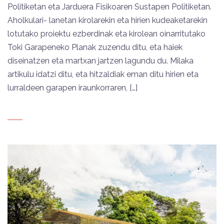
Politiketan eta Jarduera Fisikoaren Sustapen Politiketan.
Aholkulari- lanetan kirolarekin eta hirien kudeaketarekin
lotutako proiektu ezberdinak eta kirolean oinarritutako
Toki Garapeneko Planak zuzendu ditu, eta haiek
diseinatzen eta martxan jartzen lagundu du. Milaka
artikulu idatzi ditu, eta hitzaldiak eman ditu hirien eta
lurraldeen garapen iraunkorraren, […]