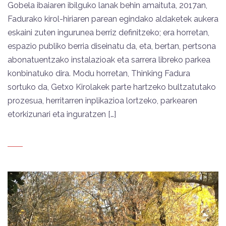
Gobela ibaiaren ibilguko lanak behin amaituta, 2017an,
Fadurako kirol-hiriaren parean egindako aldaketek aukera
eskaini zuten ingurunea berriz definitzeko; era horretan,
espazio publiko berria diseinatu da, eta, bertan, pertsona
abonatuentzako instalazioak eta sarrera libreko parkea
konbinatuko dira. Modu horretan, Thinking Fadura
sortuko da, Getxo Kirolakek parte hartzeko bultzatutako
prozesua, herritarren inplikazioa lortzeko, parkearen
etorkizunari eta inguratzen […]