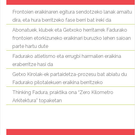
Frontoien eraikinaren egitura sendotzeko lanak amaitu
dira, eta hura berritzeko fase berri bat ireki da
Abonatuek, klubek eta Getxoko herritarrek Fadurako
frontoien etorkizuneko eraikinari buruzko lehen saioan
parte hartu dute
Fadurako atletismo eta errugbi harmailen eraikina
eraberritze hasi da
Getxo Kirolak-ek partaidetza-prozesu bat abiatu du
Fadurako pilotalekuen eraikina berritzeko
Thinking Fadura, praktika ona “Zero Kilometro
Arkitektura” topaketan