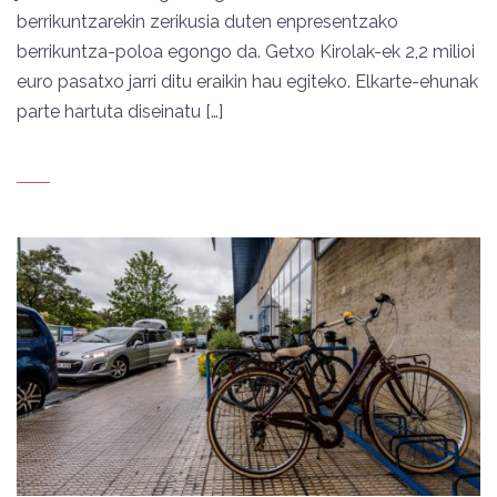
berrikuntzarekin zerikusia duten enpresentzako
berrikuntza-poloa egongo da. Getxo Kirolak-ek 2,2 milioi
euro pasatxo jarri ditu eraikin hau egiteko. Elkarte-ehunak
parte hartuta diseinatu […]