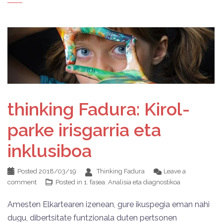
thinking Fadura: Kirol-
parke irisgarria eta
inklusiboa
Posted
2018/03/19
Thinking Fadura
Leave a
comment
Posted in
1. fasea. Analisia eta diagnostikoa
Amesten Elkartearen izenean, gure ikuspegia eman nahi
dugu, dibertsitate funtzionala duten pertsonen