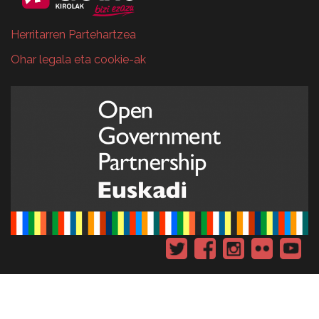
Herritarren Partehartzea
Ohar legala eta cookie-ak