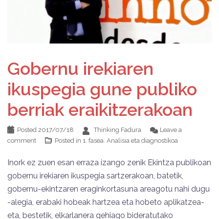
Gobernu irekiaren
ikuspegia gune publiko
berriak eraikitzerakoan
Posted
2017/07/18
Thinking Fadura
Leave a
comment
Posted in
1. fasea. Analisia eta diagnostikoa
Inork ez zuen esan erraza izango zenik Ekintza publikoan
gobernu irekiaren ikuspegia sartzerakoan, batetik,
gobernu-ekintzaren eraginkortasuna areagotu nahi dugu
-alegia, erabaki hobeak hartzea eta hobeto aplikatzea-
eta, bestetik, elkarlanera gehiago bideratutako