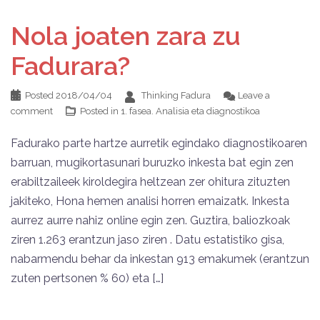
Nola joaten zara zu
Fadurara?
Posted
2018/04/04
Thinking Fadura
Leave a
comment
Posted in
1. fasea. Analisia eta diagnostikoa
Fadurako parte hartze aurretik egindako diagnostikoaren
barruan, mugikortasunari buruzko inkesta bat egin zen
erabiltzaileek kiroldegira heltzean zer ohitura zituzten
jakiteko, Hona hemen analisi horren emaizatk. Inkesta
aurrez aurre nahiz online egin zen. Guztira, baliozkoak
ziren 1.263 erantzun jaso ziren . Datu estatistiko gisa,
nabarmendu behar da inkestan 913 emakumek (erantzun
zuten pertsonen % 60) eta […]