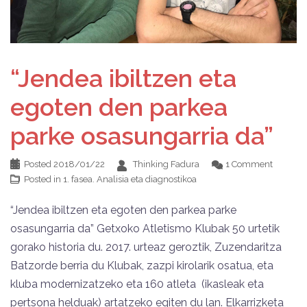
“Jendea ibiltzen eta
egoten den parkea
parke osasungarria da”
Posted
2018/01/22
Thinking Fadura
1 Comment
Posted in
1. fasea. Analisia eta diagnostikoa
“Jendea ibiltzen eta egoten den parkea parke
osasungarria da” Getxoko Atletismo Klubak 50 urtetik
gorako historia du. 2017. urteaz geroztik, Zuzendaritza
Batzorde berria du Klubak, zazpi kirolarik osatua, eta
kluba modernizatzeko eta 160 atleta (ikasleak eta
pertsona helduak) artatzeko egiten du lan. Elkarrizketa