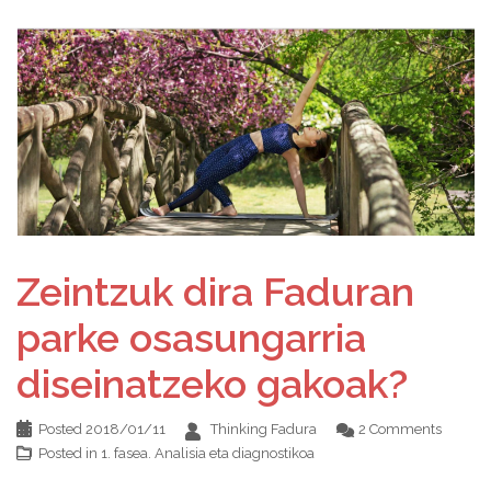
Zeintzuk dira Faduran
parke osasungarria
diseinatzeko gakoak?
Posted
2018/01/11
Thinking Fadura
2 Comments
Posted in
1. fasea. Analisia eta diagnostikoa