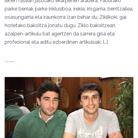
lehen fasean jasotako ekarpenen arabera, Fadurako
parke berriak parke inklusiboa, irekia, irisgarria, berritzailea,
osasungarria eta iraunkorra izan behar du. Ziklikoki, gai
horietako bakoitza jorratu dugu. Ziklo bakoitzean,
azalpen-artikulu bat agertzen da sarrera gisa eta
profesional eta aditu ezberdinen artikuluak; […]