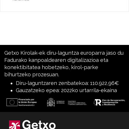
Getxo Kirolak-ek diru-laguntza europarra jaso du
Fadurako kanpoaldearen digitalizazioa eta
konektibitatea hobetzeko, kirol-parke
bihurtzeko prozesuan.
Diru-laguntzaren zenbatekoa: 110.922,96€
Gauzatzeko epea: 2022ko urtarrila-ekaina