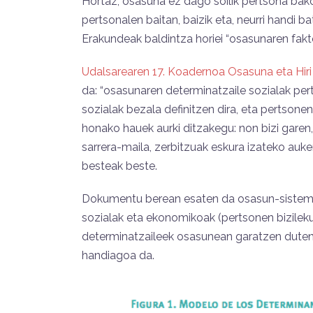
Hortaz, osasuna ez dago soilik pertsona bako
pertsonalen baitan, baizik eta, neurri handi
Erakundeak baldintza horiei “osasunaren faktor
Udalsarearen 17. Koadernoa Osasuna eta Hiri
da: “osasunaren determinatzaile sozialak pert
sozialak bezala definitzen dira, eta pertson
honako hauek aurki ditzakegu: non bizi gare
sarrera-maila, zerbitzuak eskura izateko auke
besteak beste.
Dokumentu berean esaten da osasun-sistema
sozialak eta ekonomikoak (pertsonen bizileku
determinatzaileek osasunean garatzen duten
handiagoa da.