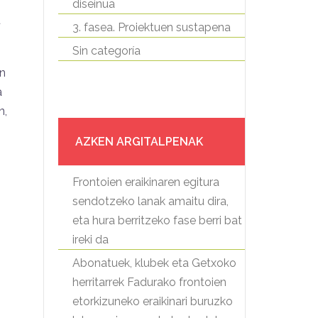
diseinua
u
3. fasea. Proiektuen sustapena
Sin categoría
en
a
n,
AZKEN ARGITALPENAK
Frontoien eraikinaren egitura
sendotzeko lanak amaitu dira,
eta hura berritzeko fase berri bat
ireki da
Abonatuek, klubek eta Getxoko
herritarrek Fadurako frontoien
etorkizuneko eraikinari buruzko