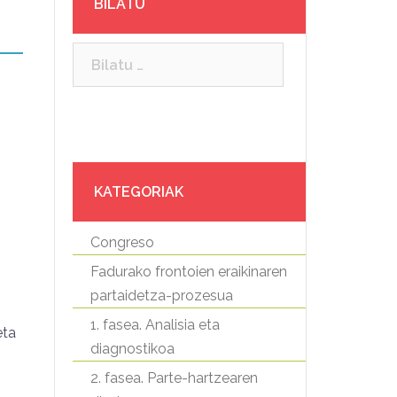
BILATU
Bilatu:
o
KATEGORIAK
Congreso
Fadurako frontoien eraikinaren
partaidetza-prozesua
1. fasea. Analisia eta
eta
diagnostikoa
2. fasea. Parte-hartzearen