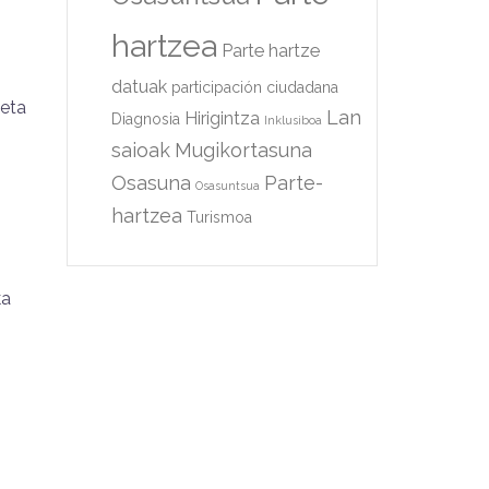
hartzea
Parte hartze
datuak
participación ciudadana
 eta
Lan
Hirigintza
Diagnosia
Inklusiboa
saioak
Mugikortasuna
Osasuna
Parte-
Osasuntsua
hartzea
Turismoa
ka