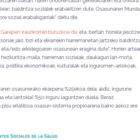
itzaren baitan, haren ondorentasun genetikoaren eta ohitura
 batean, baldintza sozialek erabakitzen dute. Osasunaren Mund
e sozial erabakigarriak” deitu die.
 Garapen Iraunkorrari buruzkoa da
, eta, bertan, honela jasotz
sonak jaio, bizi eta elkarrekin harremanetan jartzeko baldintz
en eta/edo erkidegoaren osasunean eragina dute”. Horien artea
n, hezkuntza-maila, harreman sozialak, daukagun lan-mota,
ra, politika ekonomikoak, kulturalak eta ingurumen-arlokoak,
ren osasunerako ekarpena %25ekoa dela; aldiz, ingurune
a eta lantokia) %50 inguru laguntzen duela. Beraz,
 pisu erlatiboa osasun-sistema propioarena baino askoz ere