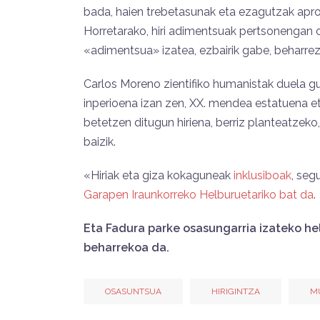
bada, haien trebetasunak eta ezagutzak apro
Horretarako, hiri adimentsuak pertsonengan oin
«adimentsua» izatea, ezbairik gabe, beharrez
Carlos Moreno zientifiko humanistak duela g
inperioena izan zen, XX. mendea estatuena et
betetzen ditugun hiriena, berriz planteatzeko,
baizik.
«Hiriak eta giza kokaguneak
inklusiboak
, seg
Garapen Iraunkorreko Helburuetariko bat da
.
Eta Fadura parke osasungarria izateko hel
beharrekoa da.
OSASUNTSUA
HIRIGINTZA
M