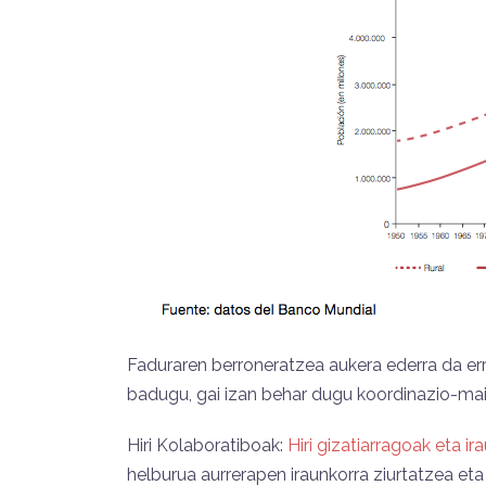
Faduraren berroneratzea aukera ederra da erro
badugu, gai izan behar dugu koordinazio-mai
Hiri Kolaboratiboak:
Hiri gizatiarragoak eta i
helburua aurrerapen iraunkorra ziurtatzea eta 