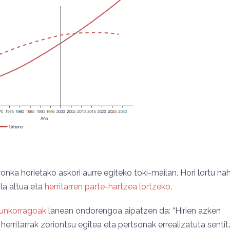
nka horietako askori aurre egiteko toki-mailan. Hori lortu nah
la altua eta
herritarren parte-hartzea lortzeko
.
raunkorragoak
lanean ondorengoa aipatzen da: “Hirien azken
herritarrak zoriontsu egitea eta pertsonak errealizatuta senti