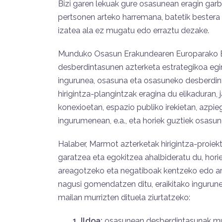
Bizi garen lekuak gure osasunean eragin garbia
pertsonen arteko harremana, batetik bestera
izatea ala ez mugatu edo erraztu dezake.
Munduko Osasun Erakundearen Europarako Es
desberdintasunen azterketa estrategikoa egin
ingurunea, osasuna eta osasuneko desberdint
hirigintza-plangintzak eragina du elikaduran, j
konexioetan, espazio publiko irekietan, azpieg
ingurumenean, e.a., eta horiek guztiek osasun
Halaber, Marmot azterketak hirigintza-proiek
garatzea eta egokitzea ahalbideratu du, hor
areagotzeko eta negatiboak kentzeko edo arin
nagusi gomendatzen ditu, eraikitako ingurune
mailan murrizten dituela ziurtatzeko:
1. Ildoa:
osasunean desberdintasunak murr