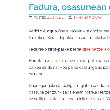
Fadura, osasunean 
POSTED
2018/01/17
THINKING FADURA
Karitte Alegría
Osasunarekin eta ongizateare
Kirolaken. Berari dagokio, ikuspuntu tekniko b
Fadurako kirol-parke berria
diseinatzerak
Horretarako arrazoiak ez dira begiratu batean
parkea ez da nahikoa parke osasungarria izate
gainera.
Gaur egun, jakin badakigu hirigintzako edozei
osasuna zentzurik zabalenean horrela ulertze
ez soilik gaixotasunik edo minik ez izatea» 