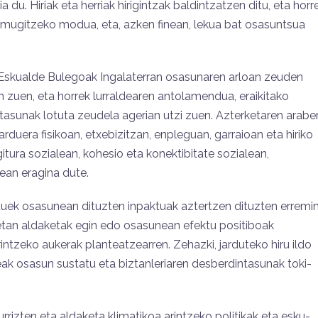
 du. Hiriak eta herriak hirigintzak baldintzatzen ditu, eta horr
 mugitzeko modua, eta, azken finean, lekua bat osasuntsua
kualde Bulegoak Ingalaterran osasunaren arloan zeuden
 zuen, eta horrek lurraldearen antolamendua, eraikitako
asunak lotuta zeudela agerian utzi zuen. Azterketaren araber
arduera fisikoan, etxebizitzan, enpleguan, garraioan eta hiriko
itura sozialean, kohesio eta konektibitate sozialean,
ean eragina dute.
tuek osasunean dituzten inpaktuak aztertzen dituzten erremi
ietan aldaketak egin edo osasunean efektu positiboak
tzeko aukerak planteatzearren. Zehazki, jarduteko hiru ildo
ak osasun sustatu eta biztanleriaren desberdintasunak toki-
izten eta aldaketa klimatikoa arintzeko politikak eta esku-