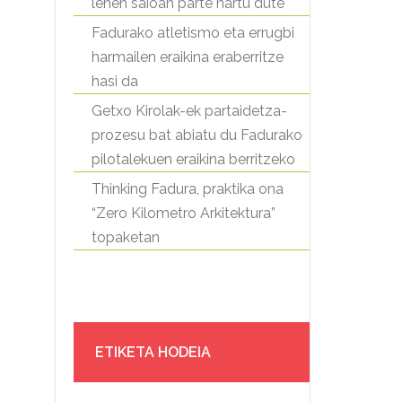
lehen saioan parte hartu dute
Fadurako atletismo eta errugbi
harmailen eraikina eraberritze
hasi da
Getxo Kirolak-ek partaidetza-
prozesu bat abiatu du Fadurako
pilotalekuen eraikina berritzeko
Thinking Fadura, praktika ona
“Zero Kilometro Arkitektura”
topaketan
ETIKETA HODEIA