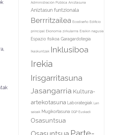
ek
Administración Pública
Aniztasuna
Aniztasun funtzionala
Berrritzailea
Ecodiseño
Edificio
principal
Ekonomia zirkularrra
Eraikin nagusia
Espazio fisikoa
Garagardotegia
Inklusiboa
a,
Ikaskuntzak
Irekia
Irisgarritasuna
ntak
Jasangarria
Kultura-
artekotasuna
Laborategiak
Lan
Mugikortasuna
saioak
OGP Euskadi
Osasuntsua
Parte-
Osasuntsua