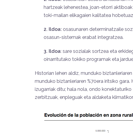
hartzeak lehenestea, joan-etorri aktiboak
toki-mailan elikagaien kalitatea hobetua
2. Ildoa:
osasunaren determinatzaile sozia
osasun-sistemak erabat integratzea.
3. Ildoa
: sare sozialak sortzea eta erkid
oinarritutako tokiko programak eta jardu
Historian lehen aldiz, munduko biztanleriaren
munduko biztanleriaren %70era iritsiko gara.
izugarriak ditu; hala nola, ondo konektaturiko
zerbitzuak, enpleguak eta aldaketa klimatiko