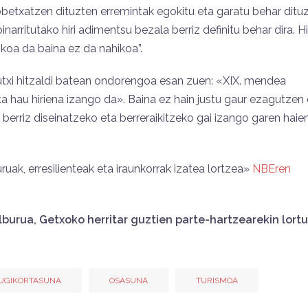
betxatzen dituzten erremintak egokitu eta garatu behar dituz
arritutako hiri adimentsu bezala berriz definitu behar dira. Hi
koa da baina ez da nahikoa”.
utxi hitzaldi batean ondorengoa esan zuen: «XIX. mendea
a hau hiriena izango da». Baina ez hain justu gaur ezagutzen 
 berriz diseinatzeko eta berreraikitzeko gai izango garen haie
uruak, erresilienteak eta iraunkorrak izatea lortzea»
NBEren
burua, Getxoko herritar guztien parte-hartzearekin lortu
UGIKORTASUNA
OSASUNA
TURISMOA