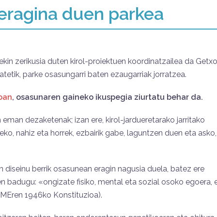
eragina duen parkea
kin zerikusia duten kirol-proiektuen koordinatzailea da Getx
atetik, parke osasungarri baten ezaugarriak jorratzea.
oan
, osasunaren gaineko ikuspegia ziurtatu behar da.
 eman dezaketenak; izan ere, kirol-jardueretarako jarritako
ko, nahiz eta horrek, ezbairik gabe, laguntzen duen eta asko,
n diseinu berrik osasunean eragin nagusia duela, batez ere
n badugu: «ongizate fisiko, mental eta sozial osoko egoera, 
(OMEren 1946ko Konstituzioa).