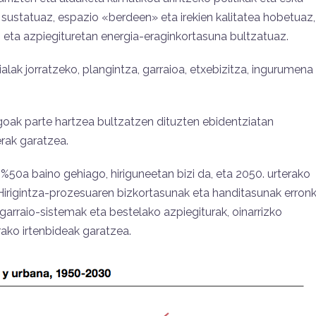
 sustatuaz, espazio «berdeen» eta irekien kalitatea hobetuaz,
z eta azpiegituretan energia-eraginkortasuna bultzatuaz.
lak jorratzeko, plangintza, garraioa, etxebizitza, ingurumena
egoak parte hartzea bultzatzen dituzten ebidentziatan
erak garatzea.
 %50a baino gehiago, hiriguneetan bizi da, eta 2050. urterako
 Hirigintza-prozesuaren bizkortasunak eta handitasunak erron
 garraio-sistemak eta bestelako azpiegiturak, oinarrizko
rako irtenbideak garatzea.