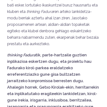
bati esker, lortutako ikaskuntzei buruz hausnartu eta
kluben eta
t
hinking Fadura
ren arteko lankidetza-
modu berriak aztertu ahal izan ziren. Jasotako
proposamenen artean, aldian-aldian topaketak
egiteko eta klubei denbora gehiago eskaintzeko
beharra nabarmendu zuten, ekarpenak behar bezala
prestatu eta aurkezteko.
thinking Fadura
tik, parte-hartzaile guztien
inplikazioa eskertzen dugu, eta proiektu hau
Fadurako kirol-parkea eraldatzeko
erreferentziazko gune gisa bultzatzen
jarraitzeko konpromisoa berresten dugu.
Ahalegin horrek, Getxo Kirolak-ekin, herritarrekin
eta inplikatutako eragileekin lankidetzan, kirol-
gune irekia, irisgarria, inklusiboa, berritzailea,
jasangarria eta osasungarria eraikitzeko gure