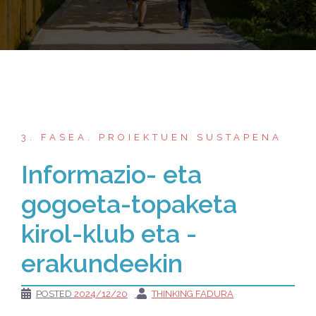
3. FASEA. PROIEKTUEN SUSTAPENA
Informazio- eta
gogoeta-topaketa
kirol-klub eta -
erakundeekin
POSTED
2024/12/20
THINKING FADURA