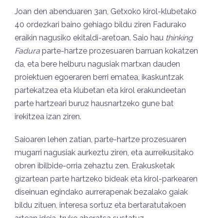
Joan den abenduaren 3an, Getxoko kirol-klubetako
40 ordezkari baino gehiago bildu ziren Fadurako
eraikin nagusiko ekitaldi-aretoan. Saio hau
t
hinking
Fadura
parte-hartze prozesuaren barruan kokatzen
da, eta bere helburu nagusiak martxan dauden
proiektuen egoeraren berri ematea, ikaskuntzak
partekatzea eta klubetan eta kirol erakundeetan
parte hartzeari buruz hausnartzeko gune bat
irekitzea izan ziren.
Saioaren lehen zatian, parte-hartze prozesuaren
mugarri nagusiak aurkeztu ziren, eta aurreikusitako
obren ibilbide-orria zehaztu zen. Erakusketak
gizartean parte hartzeko bideak eta kirol-parkearen
diseinuan egindako aurrerapenak bezalako gaiak
bildu zituen, interesa sortuz eta bertaratutakoen