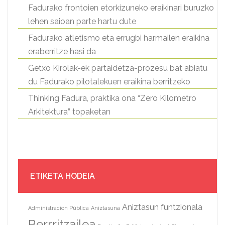
Fadurako frontoien etorkizuneko eraikinari buruzko
lehen saioan parte hartu dute
Fadurako atletismo eta errugbi harmailen eraikina
eraberritze hasi da
Getxo Kirolak-ek partaidetza-prozesu bat abiatu
du Fadurako pilotalekuen eraikina berritzeko
Thinking Fadura, praktika ona “Zero Kilometro
Arkitektura” topaketan
ETIKETA HODEIA
Aniztasun funtzionala
Administración Pública
Aniztasuna
Berrritzailea