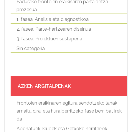
Fadurako frontoien eraikinaren partaidetza-
prozesua
1. fasea. Analisia eta diagnostikoa
2. fasea. Parte-hartzearen diseinua
3. fasea. Proiektuen sustapena
Sin categoría
AZKEN ARGITALPENAK
Frontoien eraikinaren egitura sendotzeko lanak
amaitu dira, eta hura berritzeko fase berri bat ireki
da
Abonatuek, klubek eta Getxoko herritarrek