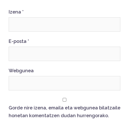
Izena
*
E-posta
*
Webgunea
Gorde nire izena, emaila eta webgunea bilatzaile
honetan komentatzen dudan hurrengorako.