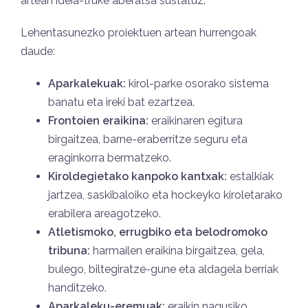
artean ideia-truke aberatsa sustatuz.
Lehentasunezko proiektuen artean hurrengoak
daude:
Aparkalekuak:
kirol-parke osorako sistema
banatu eta ireki bat ezartzea.
Frontoien eraikina:
eraikinaren egitura
birgaitzea, barne-eraberritze seguru eta
eraginkorra bermatzeko.
Kiroldegietako kanpoko kantxak:
estalkiak
jartzea, saskibaloiko eta hockeyko kiroletarako
erabilera areagotzeko.
Atletismoko, errugbiko eta belodromoko
tribuna:
harmailen eraikina birgaitzea, gela,
bulego, biltegiratze-gune eta aldagela berriak
handitzeko.
Aparkaleku-eremuak:
eraikin nagusiko