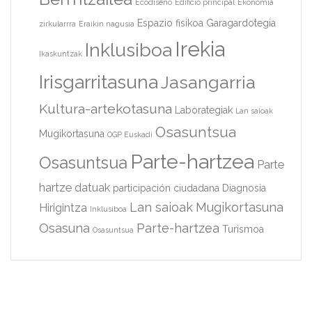
Ecodiseño
Edificio principal
Ekonomia
Espazio fisikoa
Garagardotegia
zirkularrra
Eraikin nagusia
Irekia
Inklusiboa
Ikaskuntzak
Irisgarritasuna
Jasangarria
Kultura-artekotasuna
Laborategiak
Lan saioak
Osasuntsua
Mugikortasuna
OGP Euskadi
Parte-hartzea
Osasuntsua
Parte
hartze datuak
participación ciudadana
Diagnosia
Lan saioak
Mugikortasuna
Hirigintza
Inklusiboa
Osasuna
Parte-hartzea
Turismoa
Osasuntsua