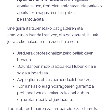
aparkalekuen, frontoien eraikinaren eta parkeko
aparkaleku nagusiaren hirigintza-
berrantolaketa.
Une garrantzitsuenetako bat galderen eta
erantzunen txanda izan zen, eta gai garrantzitsuak
jorratzeko aukera eman zuen, hala nola:
Jarduerak profesionalizatzeko baliabideen
beharra.
Boluntarioen mobilizazioa eta kluben oinarri
soziala indartzea.
Azpiegiturak eta ekipamenduak hobetzea.
Komunikazio eraginkorragoaren garrantzia,
pertsona berriak erakartzeko, bai kluben
egituretara, bai kirol-jarduerara.
Topaketaren bigarren zatian, partaidetza-dinamika