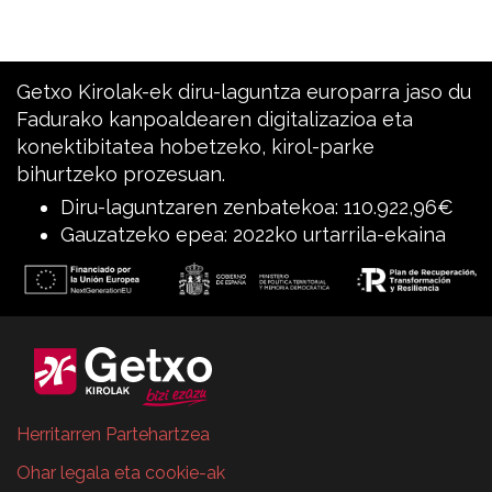
Getxo Kirolak-ek diru-laguntza europarra jaso du
Fadurako kanpoaldearen digitalizazioa eta
konektibitatea hobetzeko, kirol-parke
bihurtzeko prozesuan.
Diru-laguntzaren zenbatekoa: 110.922,96€
Gauzatzeko epea: 2022ko urtarrila-ekaina
Herritarren Partehartzea
Ohar legala eta cookie-ak