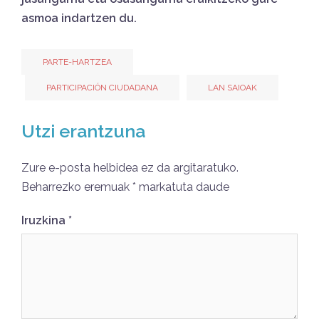
asmoa indartzen du.
PARTE-HARTZEA
PARTICIPACIÓN CIUDADANA
LAN SAIOAK
Utzi erantzuna
Zure e-posta helbidea ez da argitaratuko.
Beharrezko eremuak
*
markatuta daude
Iruzkina
*