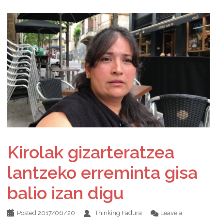
Kirolak gizarteratzea
lantzeko erreminta gisa
balio izan digu
Posted
2017/06/20
Thinking Fadura
Leave a