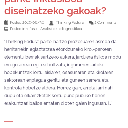
diseinatzeko gakoak?
Posted
2017/06/30
Thinking Fadura
2 Comments
Posted in
1. fasea. Analisia eta diagnostikoa
‘Thinking Fadura’ parte-hartze prozesuaren asmoa da
herritarrekin egiaztatzea etorkizuneko kirol-parkean
elementu berriak sartzeko aukera, jarduera fisikoa modu
erregularrean egitea bultzatu, ingurumen-arloko
hobekuntzak lortu, aisiaren, osasunaren eta kirolaren
sektorean enplegua gehitu eta guneen sarrera eta
kontrola hobetze aldera. Horrez gain, arreta jarri nahi
dugu eta elkarrizketak sortu gune publiko horren
eraikuntzari balioa ematen dioten gaien inguruan. […]