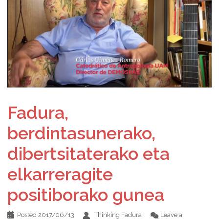
Fadura,
berdintasunerako,
dibertsitaterako eta
elkarreragite
positiborako gunea
Posted
2017/06/13
Thinking Fadura
Leave a