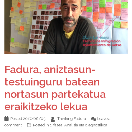
Fadura, aniztasun-
testuinguru batean
nortasun partekatua
eraikitzeko lekua
Posted
2017/06/05
Thinking Fadura
Leave a
comment
Posted in
1. fasea. Analisia eta diagnostikoa