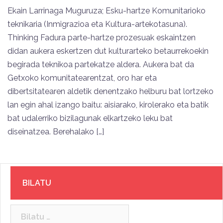
Ekain Larrinaga Muguruza; Esku-hartze Komunitarioko
teknikaria (Inmigrazioa eta Kultura-artekotasuna).
Thinking Fadura parte-hartze prozesuak eskaintzen
didan aukera eskertzen dut kulturarteko betaurrekoekin
begirada teknikoa partekatze aldera. Aukera bat da
Getxoko komunitatearentzat, oro har eta
dibertsitatearen aldetik denentzako helburu bat lortzeko
lan egin ahal izango baitu: aisiarako, kirolerako eta batik
bat udalerriko bizilagunak elkartzeko leku bat
diseinatzea. Berehalako […]
BILATU
Bilatu: