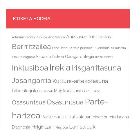
ETIKETA HODEIA
Aniztasun funtzionala
Administración Pública
Aniztasuna
Berrritzailea
Ecodiseño
Edificio principal
Ekonomia zirkularrra
Espazio fisikoa
Garagardotegia
Eraikin nagusia
Ikaskuntzak
Irekia
Inklusiboa
Irisgarritasuna
Jasangarria
Kultura-artekotasuna
Laborategiak
Mugikortasuna
Lan saioak
OGP Euskadi
Parte-
Osasuntsua
Osasuntsua
hartzea
Parte hartze datuak
participación ciudadana
Lan saioak
Hirigintza
Diagnosia
Inklusiboa