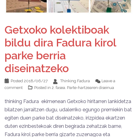
Getxoko kolektiboak
bildu dira Fadura kirol
parke berria
diseinatzeko
Posted
2018/06/27
Thinking Fadura
Leave a
comment
Posted in
2. fasea. Parte-hartzearen diseinua
thinking Fadura ekimenean Getxoko hiritarren lankidetza
bilatzen jarraitzen dugu, udalerriko egungo premiekin bat
egiten duen parke bat diseinatzeko, irizpidea ekartzen
duten ezinbestekoak diren begirada zehatzak barne,
Fadura kirol parke berria gizarte zuzenagoa eta