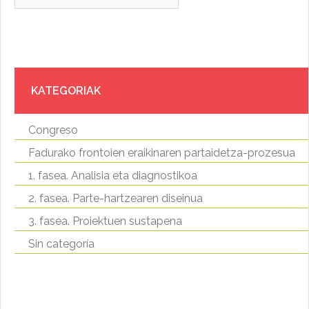
KATEGORIAK
Congreso
Fadurako frontoien eraikinaren partaidetza-prozesua
1. fasea. Analisia eta diagnostikoa
2. fasea. Parte-hartzearen diseinua
3. fasea. Proiektuen sustapena
Sin categoría