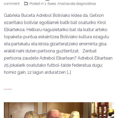
comment
Posted in
1. fasea. Analisia eta diagnostikoa
Gabriela Buceta Adrebol Boliviako kidea da, Getxon
ezarritako boliviar egoiliarrek batik bat osaturiko Kirol
Elkartekoa. Helburu nagusietariko bat da kultur arteko
topaketa-puntua eskaintzea Boliviako kultura ezagutu
eta partekatu eta kirola gizarteratzeko erreminta gisa
erabili nahi duten pertsona guztientzat. Zenbat
pertsona zaudete Adrebol Elkartean? Adrebol Elkartean
25 jokalarik osatutako futbol-talde federatua dugu;
horrez gain, 12 lagun arduratzen […]