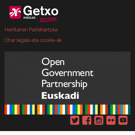
Herritarren Partehartzea
Ohar legala eta cookie-ak