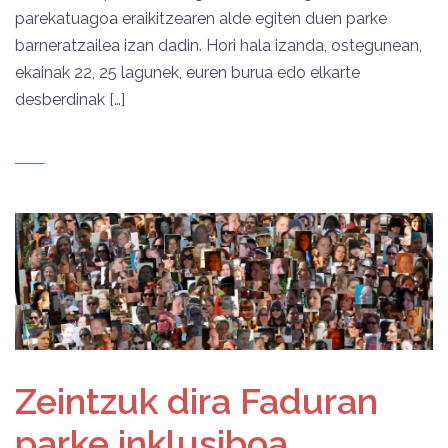
parekatuagoa eraikitzearen alde egiten duen parke
barneratzailea izan dadin. Hori hala izanda, ostegunean,
ekainak 22, 25 lagunek, euren burua edo elkarte
desberdinak […]
Zeintzuk dira Faduran
parke inklusiboa