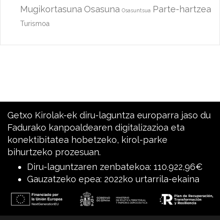
Mugikortasuna
Osasuna
Parte-hartzea
Osasuntsua
Turismoa
Getxo Kirolak-ek diru-laguntza europarra jaso du
Fadurako kanpoaldearen digitalizazioa eta
konektibitatea hobetzeko, kirol-parke
bihurtzeko prozesuan.
Diru-laguntzaren zenbatekoa: 110.922,96€
Gauzatzeko epea: 2022ko urtarrila-ekaina