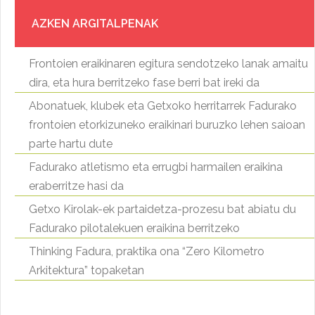
AZKEN ARGITALPENAK
Frontoien eraikinaren egitura sendotzeko lanak amaitu
dira, eta hura berritzeko fase berri bat ireki da
Abonatuek, klubek eta Getxoko herritarrek Fadurako
frontoien etorkizuneko eraikinari buruzko lehen saioan
parte hartu dute
Fadurako atletismo eta errugbi harmailen eraikina
eraberritze hasi da
Getxo Kirolak-ek partaidetza-prozesu bat abiatu du
Fadurako pilotalekuen eraikina berritzeko
Thinking Fadura, praktika ona “Zero Kilometro
Arkitektura” topaketan