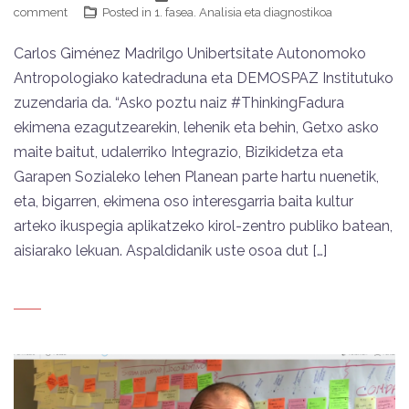
comment
Posted in
1. fasea. Analisia eta diagnostikoa
Carlos Giménez Madrilgo Unibertsitate Autonomoko
Antropologiako katedraduna eta DEMOSPAZ Institutuko
zuzendaria da. “Asko poztu naiz #ThinkingFadura
ekimena ezagutzearekin, lehenik eta behin, Getxo asko
maite baitut, udalerriko Integrazio, Bizikidetza eta
Garapen Sozialeko lehen Planean parte hartu nuenetik,
eta, bigarren, ekimena oso interesgarria baita kultur
arteko ikuspegia aplikatzeko kirol-zentro publiko batean,
aisiarako lekuan. Aspaldidanik uste osoa dut […]