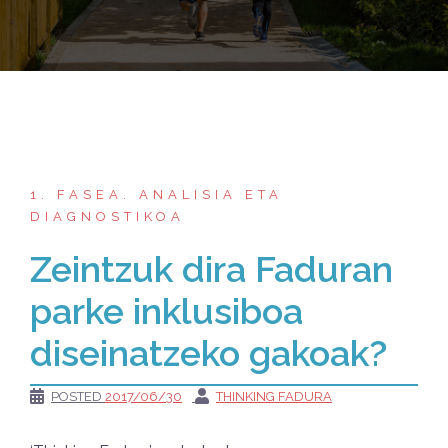
1. FASEA. ANALISIA ETA
DIAGNOSTIKOA
Zeintzuk dira Faduran
parke inklusiboa
diseinatzeko gakoak?
POSTED
2017/06/30
THINKING FADURA