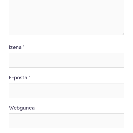
Izena
*
E-posta
*
Webgunea