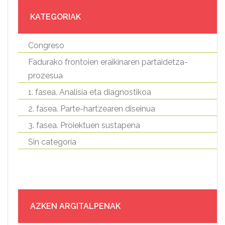
KATEGORIAK
Congreso
Fadurako frontoien eraikinaren partaidetza-
prozesua
1. fasea. Analisia eta diagnostikoa
2. fasea. Parte-hartzearen diseinua
3. fasea. Proiektuen sustapena
Sin categoría
AZKEN ARGITALPENAK