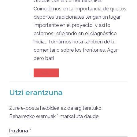
Gracias por el comentario, Iker.
Coincidimos en la importancia de que los
deportes tradicionales tengan un lugar
importante en el proyecto, y así lo
estamos reflejando en el diagnóstico
inicial. Tomamos nota también de tu
comentario sobre los frontones. Agur
bero bat!
REPLY
Utzi erantzuna
Zure e-posta helbidea ez da argitaratuko.
Beharrezko eremuak
*
markatuta daude
Iruzkina
*