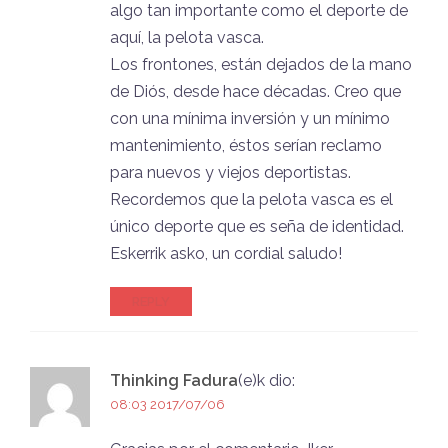
algo tan importante como el deporte de
aquí, la pelota vasca.
Los frontones, están dejados de la mano
de Diós, desde hace décadas. Creo que
con una mínima inversión y un mínimo
mantenimiento, éstos serían reclamo
para nuevos y viejos deportistas.
Recordemos que la pelota vasca es el
único deporte que es seña de identidad.
Eskerrik asko, un cordial saludo!
REPLY
Thinking Fadura
(e)k
dio:
08:03 2017/07/06