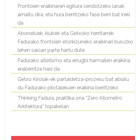
Frontoien eraikinaren egitura sendotzeko lanak
amaitu dira, eta hura berritzeko fase berri bat ireki
da
Abonatuek, klubek eta Getxoko herritarrek
Fadurako frontoien etorkizuneko eraikinari buruzko
lehen saioan parte hartu dute
Fadurako atletismo eta errugbi harmailen eraikina
eraberritze hasi da
Getxo Kirolak-ek partaidetza-prozesu bat abiatu
du Fadurako pilotalekuen eraikina berritzeko
Thinking Fadura, praktika ona “Zero Kilometro
Arkitektura” topaketan