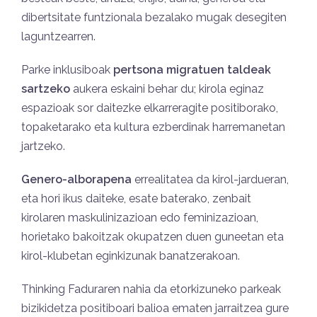
dibertsitate funtzionala bezalako mugak desegiten
laguntzearren.
Parke inklusiboak
pertsona migratuen taldeak
sartzeko
aukera eskaini behar du; kirola eginaz
espazioak sor daitezke elkarreragite positiborako,
topaketarako eta kultura ezberdinak harremanetan
jartzeko.
Genero-alborapena
errealitatea da kirol-jardueran,
eta hori ikus daiteke, esate baterako, zenbait
kirolaren maskulinizazioan edo feminizazioan,
horietako bakoitzak okupatzen duen guneetan eta
kirol-klubetan eginkizunak banatzerakoan.
Thinking Faduraren nahia da etorkizuneko parkeak
bizikidetza positiboari balioa ematen jarraitzea gure