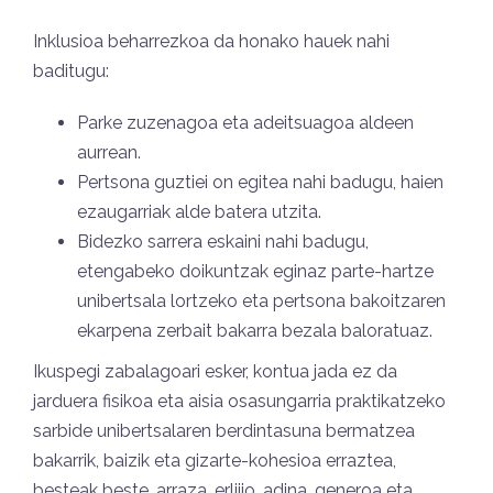
Inklusioa beharrezkoa da honako hauek nahi
baditugu:
Parke zuzenagoa eta adeitsuagoa aldeen
aurrean.
Pertsona guztiei on egitea nahi badugu, haien
ezaugarriak alde batera utzita.
Bidezko sarrera eskaini nahi badugu,
etengabeko doikuntzak eginaz parte-hartze
unibertsala lortzeko eta pertsona bakoitzaren
ekarpena zerbait bakarra bezala baloratuaz.
Ikuspegi zabalagoari esker, kontua jada ez da
jarduera fisikoa eta aisia osasungarria praktikatzeko
sarbide unibertsalaren berdintasuna bermatzea
bakarrik, baizik eta gizarte-kohesioa erraztea,
besteak beste, arraza, erlijio, adina, generoa eta