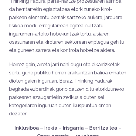
‘
Thinking Fadura’ parte-hartze prozesuaren asmoa
da herritarrekin egiaztatzea etorkizuneko kirol-
parkean elementu berriak sartzeko aukera, jarduera
fisikoa modu erregularrean egitea bultzatu,
ingurumen-arloko hobekuntzak lortu, aisiaren,
osasunaren eta kirolaren sektorean enplegua gehitu
eta guneen sarrera eta kontrola hobetze aldera.
Horrez gain, arreta jarri nahi dugu eta elkarrizketak
sortu gune publiko horren eraikuntzari balioa ematen
dioten gaien inguruan. Beraz, Thinking Fadurak
begirada ezberdinak gonbidatzen ditu etorkizuneko
parkearen ezaugarriekin zerikusia duten sei
kategoriaren inguruan duten ikuspuntua eman
dezaten:
Inklusiboa – Irekia – Irisgarria – Berritzailea –