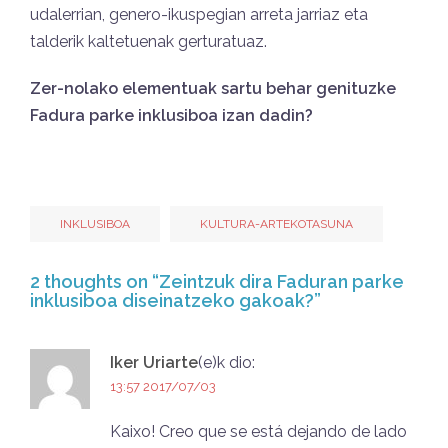
udalerrian, genero-ikuspegian arreta jarriaz eta
talderik kaltetuenak gerturatuaz.
Zer-nolako elementuak sartu behar genituzke
Fadura parke inklusiboa izan dadin?
INKLUSIBOA
KULTURA-ARTEKOTASUNA
2 thoughts on “
Zeintzuk dira Faduran parke
inklusiboa diseinatzeko gakoak?
”
Iker Uriarte
(e)k
dio:
13:57 2017/07/03
Kaixo! Creo que se está dejando de lado