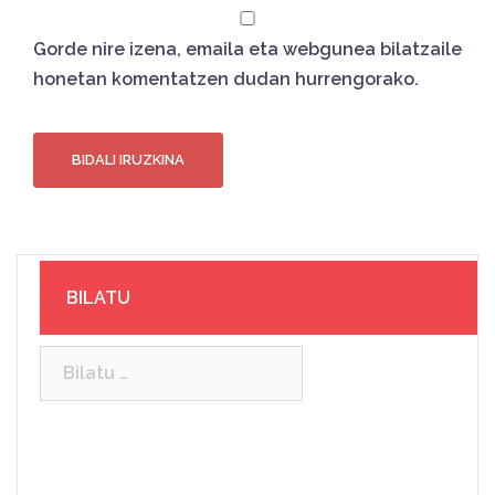
Gorde nire izena, emaila eta webgunea bilatzaile
honetan komentatzen dudan hurrengorako.
BILATU
Bilatu: