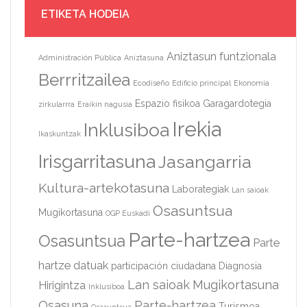
ETIKETA HODEIA
Aniztasun funtzionala
Administración Pública
Aniztasuna
Berrritzailea
Ecodiseño
Edificio principal
Ekonomia
Espazio fisikoa
Garagardotegia
zirkularrra
Eraikin nagusia
Irekia
Inklusiboa
Ikaskuntzak
Irisgarritasuna
Jasangarria
Kultura-artekotasuna
Laborategiak
Lan saioak
Osasuntsua
Mugikortasuna
OGP Euskadi
Parte-hartzea
Osasuntsua
Parte
hartze datuak
participación ciudadana
Diagnosia
Lan saioak
Mugikortasuna
Hirigintza
Inklusiboa
Osasuna
Parte-hartzea
Turismoa
Osasuntsua