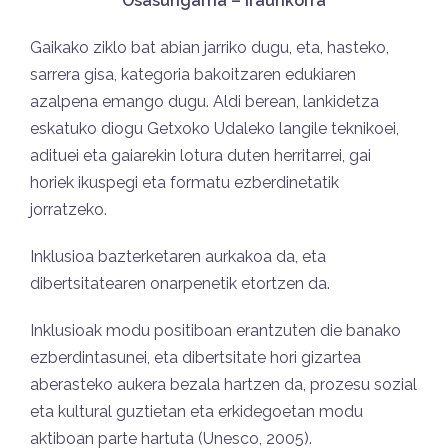
Osasungarria – Iraunkorra
Gaikako ziklo bat abian jarriko dugu, eta, hasteko,
sarrera gisa, kategoria bakoitzaren edukiaren
azalpena emango dugu. Aldi berean, lankidetza
eskatuko diogu Getxoko Udaleko langile teknikoei,
adituei eta gaiarekin lotura duten herritarrei, gai
horiek ikuspegi eta formatu ezberdinetatik
jorratzeko.
Inklusioa bazterketaren aurkakoa da, eta
dibertsitatearen onarpenetik etortzen da.
Inklusioak modu positiboan erantzuten die banako
ezberdintasunei, eta dibertsitate hori gizartea
aberasteko aukera bezala hartzen da, prozesu sozial
eta kultural guztietan eta erkidegoetan modu
aktiboan parte hartuta (Unesco, 2005).