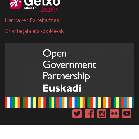
Herritarren Partehartzea
Ohar legala eta cookie-ak