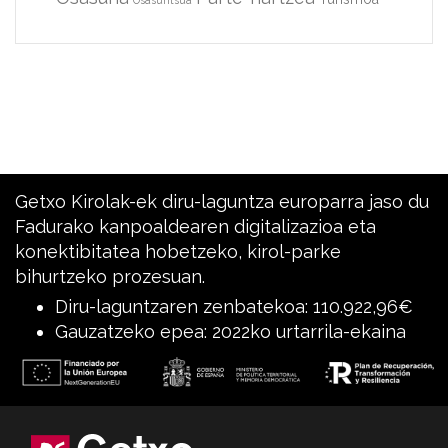
Getxo Kirolak-ek diru-laguntza europarra jaso du
Fadurako kanpoaldearen digitalizazioa eta
konektibitatea hobetzeko, kirol-parke
bihurtzeko prozesuan.
Diru-laguntzaren zenbatekoa: 110.922,96€
Gauzatzeko epea: 2022ko urtarrila-ekaina