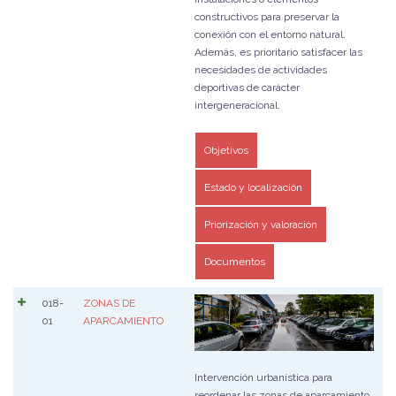
constructivos para preservar la
conexión con el entorno natural.
Además, es prioritario satisfacer las
necesidades de actividades
deportivas de carácter
intergeneracional.
Objetivos
Estado y localización
Priorización y valoración
Documentos
018-
ZONAS DE
01
APARCAMIENTO
Intervención urbanística para
reordenar las zonas de aparcamiento