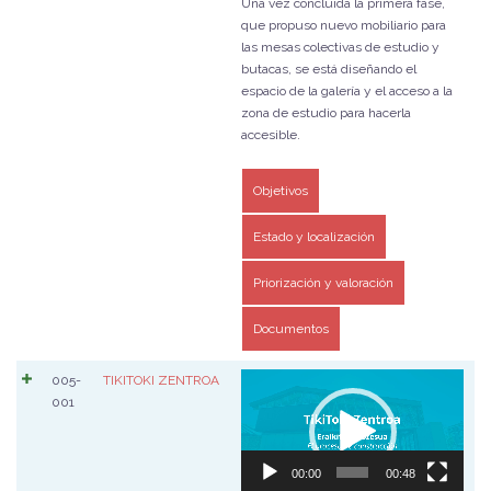
Una vez concluida la primera fase,
que propuso nuevo mobiliario para
las mesas colectivas de estudio y
butacas, se está diseñando el
espacio de la galería y el acceso a la
zona de estudio para hacerla
accesible.
Objetivos
Estado y localización
Priorización y valoración
Documentos
Reproductor
005-
TIKITOKI ZENTROA
de
001
vídeo
00:00
00:48