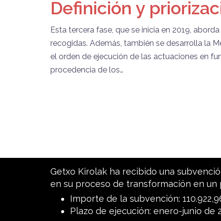
Definición y prioriza
Esta tercera fase, que se inicia en 2019, abord
recogidas. Además, también se desarrolla la Me
el orden de ejecución de las actuaciones en fu
procedencia de los…
Getxo Kirolak ha recibido una subvención
en su proceso de transformación en un 
Importe de la subvención: 110.922,
Plazo de ejecución: enero-junio de 