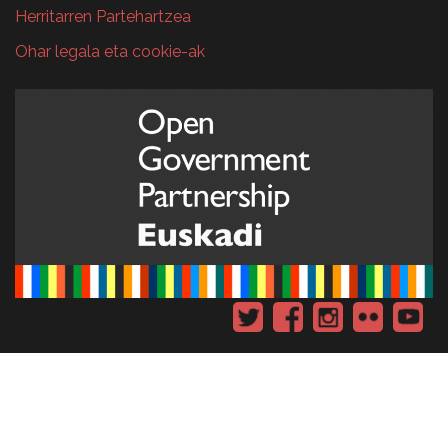
Herritarren Partehartzea
Ohar legala eta cookie-ak