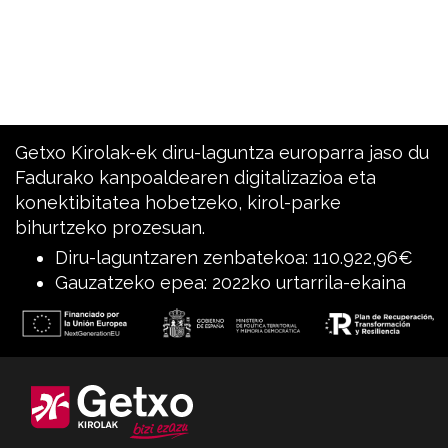
Getxo Kirolak-ek diru-laguntza europarra jaso du
Fadurako kanpoaldearen digitalizazioa eta
konektibitatea hobetzeko, kirol-parke
bihurtzeko prozesuan.
Diru-laguntzaren zenbatekoa: 110.922,96€
Gauzatzeko epea: 2022ko urtarrila-ekaina