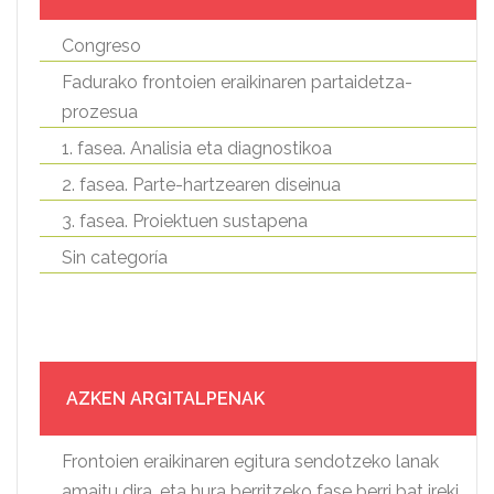
Congreso
Fadurako frontoien eraikinaren partaidetza-
prozesua
1. fasea. Analisia eta diagnostikoa
2. fasea. Parte-hartzearen diseinua
3. fasea. Proiektuen sustapena
Sin categoría
AZKEN ARGITALPENAK
Frontoien eraikinaren egitura sendotzeko lanak
amaitu dira, eta hura berritzeko fase berri bat ireki