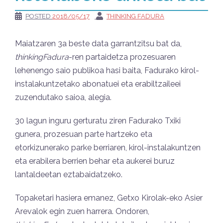
POSTED
2018/05/17
THINKING FADURA
Maiatzaren 3a beste data garrantzitsu bat da,
thinkingFadura
-ren partaidetza prozesuaren
lehenengo saio publikoa hasi baita, Fadurako kirol-
instalakuntzetako abonatuei eta erabiltzaileei
zuzendutako saioa, alegia.
30 lagun inguru gerturatu ziren Fadurako Txiki
gunera, prozesuan parte hartzeko eta
etorkizunerako parke berriaren, kirol-instalakuntzen
eta erabilera berrien behar eta aukerei buruz
lantaldeetan eztabaidatzeko.
Topaketari hasiera emanez, Getxo Kirolak-eko Asier
Arevalok egin zuen harrera. Ondoren,