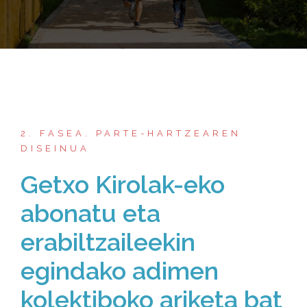
2. FASEA. PARTE-HARTZEAREN
DISEINUA
Getxo Kirolak-eko
abonatu eta
erabiltzaileekin
egindako adimen
kolektiboko ariketa bat