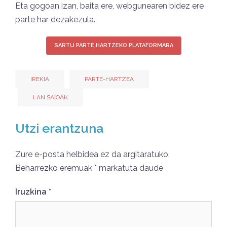
Eta gogoan izan, baita ere, webgunearen bidez ere
parte har dezakezula.
SARTU PARTE HARTZEKO PLATAFORMARA
IREKIA
PARTE-HARTZEA
LAN SAIOAK
Utzi erantzuna
Zure e-posta helbidea ez da argitaratuko.
Beharrezko eremuak
*
markatuta daude
Iruzkina
*