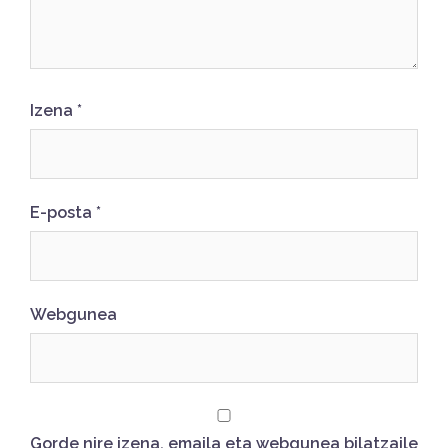
Izena
*
E-posta
*
Webgunea
Gorde nire izena, emaila eta webgunea bilatzaile