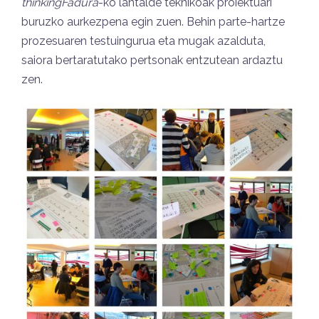
thinkingFadura
-ko lantalde teknikoak proiektuari
buruzko aurkezpena egin zuen. Behin parte-hartze
prozesuaren testuingurua eta mugak azalduta,
saiora bertaratutako pertsonak entzutean ardaztu
zen.