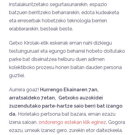
instalakuntzetako segurtasunarekin, espazio
batzuen berritzeko beharrarekin, edota kudeaketa
eta erreserbak hobetzeko teknologia berrien
erabilerarekin, besteak beste.
Getxo Kirolak-etik eskerrak eman nahi dizkiegu
testuinguruari eta egungo beharrei hobeto doitutako
parke bat diseinatzea helburu duen adimen
kolektiboko prozesu honen baitan dauden persona
guztiei.
Aurrera goaz!
Hurrengo Ekainaren 7an,
arratsaldeko 7etan, Getxoko auzokidei
zuzendutako parte-hartze saio berri bat izango
da.
Horietako pertsona bat bazara, eman ezazu
izena saioan,
ondorengo estekan klik eginez
. Gogora
ezazu, umeak izanez gero, zurekin etor daitezkeela.