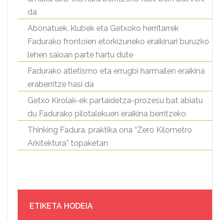
da
Abonatuek, klubek eta Getxoko herritarrek
Fadurako frontoien etorkizuneko eraikinari buruzko
lehen saioan parte hartu dute
Fadurako atletismo eta errugbi harmailen eraikina
eraberritze hasi da
Getxo Kirolak-ek partaidetza-prozesu bat abiatu
du Fadurako pilotalekuen eraikina berritzeko
Thinking Fadura, praktika ona “Zero Kilometro
Arkitektura” topaketan
ETIKETA HODEIA