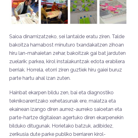
Saioa dinamizatzeko, sei lantalde eratu ziren. Talde
bakoitza hamabost minuturo txandakatzen zihoan
hiru lan-mahaietan zehar, bakoitzak gai bat jarduten
zuelarik: parkea, kirol instalakuntzak edota erabilera
berriak. Horrela, etorri ziren guztiek hiru gaiei buruz
parte hartu ahal izan zuten.
Hainbat ekarpen bildu zen, bai eta diagnostiko
teknikoarentzako xehetasunak ere, maiatza eta
ekainean izango diren aurrez-aurreko saioetan eta
parte-hartze digitalean agertuko diren ekarpenekin
bilduko ditugunak. Horietako batzuk, adibidez,
zerikusia dute parke publiko berriaren kirol-