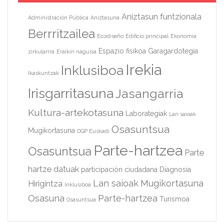
Aniztasun funtzionala
Administración Pública
Aniztasuna
Berrritzailea
Ecodiseño
Edificio principal
Ekonomia
Espazio fisikoa
Garagardotegia
zirkularrra
Eraikin nagusia
Irekia
Inklusiboa
Ikaskuntzak
Irisgarritasuna
Jasangarria
Kultura-artekotasuna
Laborategiak
Lan saioak
Osasuntsua
Mugikortasuna
OGP Euskadi
Parte-hartzea
Osasuntsua
Parte
hartze datuak
participación ciudadana
Diagnosia
Lan saioak
Mugikortasuna
Hirigintza
Inklusiboa
Osasuna
Parte-hartzea
Turismoa
Osasuntsua