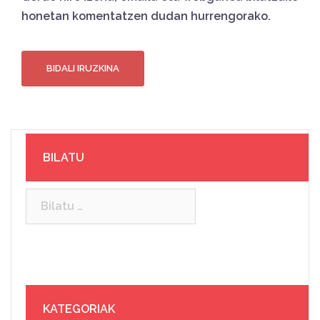
honetan komentatzen dudan hurrengorako.
BILATU
Bilatu:
KATEGORIAK