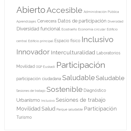
Abierto
Accesible
Administración Pública
Datos de participación
Cervecera
Aprendizajes
Diversidad
Diversidad funcional
Ecodiseño
Economía circular
Edificio
Inclusivo
Espacio físico
central
Edificio principal
Innovador
Interculturalidad
Laboratorios
Participación
Movilidad
OGP Euskadi
Saludable
Saludable
participación ciudadana
Sostenible
Diagnóstico
Sesiones de trabajo
Sesiones de trabajo
Urbanismo
Inclusivo
Movilidad
Salud
Participación
Parque saludable
Turismo