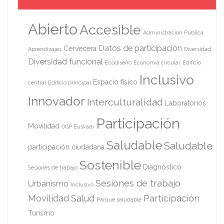
Abierto
Accesible
Administración Pública
Datos de participación
Cervecera
Aprendizajes
Diversidad
Diversidad funcional
Ecodiseño
Economía circular
Edificio
Inclusivo
Espacio físico
central
Edificio principal
Innovador
Interculturalidad
Laboratorios
Participación
Movilidad
OGP Euskadi
Saludable
Saludable
participación ciudadana
Sostenible
Diagnóstico
Sesiones de trabajo
Sesiones de trabajo
Urbanismo
Inclusivo
Movilidad
Salud
Participación
Parque saludable
Turismo