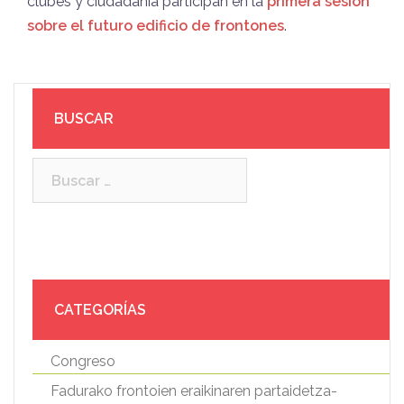
clubes y ciudadanía participan en la
primera sesión
sobre el futuro edificio de frontones
.
BUSCAR
Buscar:
CATEGORÍAS
Congreso
Fadurako frontoien eraikinaren partaidetza-