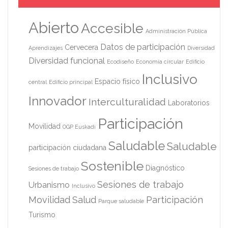
Abierto
Accesible
Administración Pública
Datos de participación
Cervecera
Aprendizajes
Diversidad
Diversidad funcional
Ecodiseño
Economía circular
Edificio
Inclusivo
Espacio físico
central
Edificio principal
Innovador
Interculturalidad
Laboratorios
Participación
Movilidad
OGP Euskadi
Saludable
Saludable
participación ciudadana
Sostenible
Diagnóstico
Sesiones de trabajo
Sesiones de trabajo
Urbanismo
Inclusivo
Movilidad
Salud
Participación
Parque saludable
Turismo