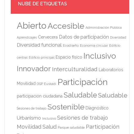
NUBE DE ETIQUETAS
Abierto
Accesible
Administración Pública
Datos de participación
Cervecera
Aprendizajes
Diversidad
Diversidad funcional
Ecodiseño
Economía circular
Edificio
Inclusivo
Espacio físico
central
Edificio principal
Innovador
Interculturalidad
Laboratorios
Participación
Movilidad
OGP Euskadi
Saludable
Saludable
participación ciudadana
Sostenible
Diagnóstico
Sesiones de trabajo
Sesiones de trabajo
Urbanismo
Inclusivo
Movilidad
Salud
Participación
Parque saludable