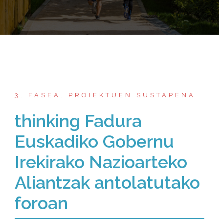
3. FASEA. PROIEKTUEN SUSTAPENA
thinking Fadura
Euskadiko Gobernu
Irekirako Nazioarteko
Aliantzak antolatutako
foroan