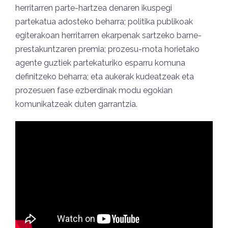
herritarren parte-hartzea denaren ikuspegi
partekatua adosteko beharra; politika publikoak
egiterakoan herritarren ekarpenak sartzeko barne-
prestakuntzaren premia; prozesu-mota horietako
agente guztiek partekaturiko esparru komuna
definitzeko beharra; eta aukerak kudeatzeak eta
prozesuen fase ezberdinak modu egokian
komunikatzeak duten garrantzia.