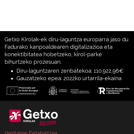
Getxo Kirolak-ek diru-laguntza europarra jaso du
Fadurako kanpoaldearen digitalizazioa eta
konektibitatea hobetzeko, kirol-parke
bihurtzeko prozesuan.
Diru-laguntzaren zenbatekoa: 110.922,96€
Gauzatzeko epea: 2022ko urtarrila-ekaina
Herritarren Partehartzea