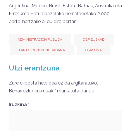
Argentina, Mexiko, Brasil, Estatu Batuak, Australia eta
Erresuma Batua bezalako herrialdeetako 2.000
parte-hartzaile bildu dira bertan.
ADMINISTRACIÓN PÚBLICA
OGP EUSKADI
PARTICIPACIÓN CIUDADANA
OSASUNA
Utzi erantzuna
Zure e-posta helbidea ez da argitaratuko.
Beharrezko eremuak
*
markatuta daude
Iruzkina
*