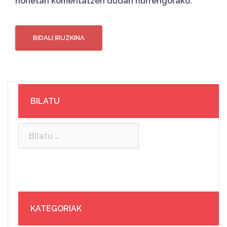
honetan komentatzen dudan hurrengorako.
BILATU
Bilatu:
KATEGORIAK