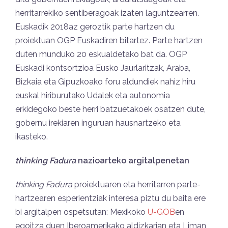
herritarrekiko sentiberagoak izaten laguntzearren.
Euskadik 2018az geroztik parte hartzen du
proiektuan OGP Euskadiren bitartez. Parte hartzen
duten munduko 20 eskualdetako bat da. OGP
Euskadi kontsortzioa Eusko Jaurlaritzak, Araba,
Bizkaia eta Gipuzkoako foru aldundiek nahiz hiru
euskal hiriburutako Udalek eta autonomia
erkidegoko beste herri batzuetakoek osatzen dute,
gobernu irekiaren inguruan hausnartzeko eta
ikasteko.
thinking Fadura
nazioarteko argitalpenetan
thinking Fadura
proiektuaren eta herritarren parte-
hartzearen esperientziak interesa piztu du baita ere
bi argitalpen ospetsutan: Mexikoko
U-GOB
en
egoitza duen Iberoamerikako aldizkarian eta Liman