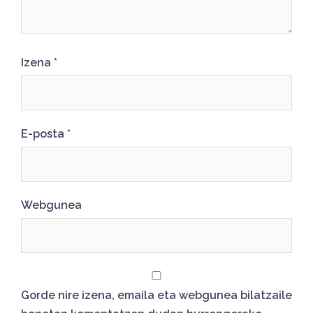
Izena
*
E-posta
*
Webgunea
Gorde nire izena, emaila eta webgunea bilatzaile