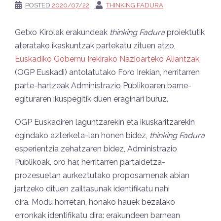
POSTED
2020/07/22
THINKING FADURA
Getxo Kirolak erakundeak
thinking Fadura
proiektutik
ateratako ikaskuntzak partekatu zituen atzo,
Euskadiko Gobernu Irekirako Nazioarteko Aliantzak
(OGP Euskadi) antolatutako Foro Irekian, herritarren
parte-hartzeak Administrazio Publikoaren barne-
egituraren ikuspegitik duen eraginari buruz.
OGP Euskadiren laguntzarekin eta ikuskaritzarekin
egindako azterketa-lan honen bidez,
thinking Fadura
esperientzia zehatzaren bidez, Administrazio
Publikoak, oro har, herritarren partaidetza-
prozesuetan aurkeztutako proposamenak abian
jartzeko dituen zailtasunak identifikatu nahi
dira.
Modu horretan, honako hauek bezalako
erronkak identifikatu dira: erakundeen barnean