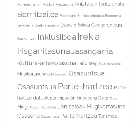
Aniztasun funtzionala
Administración Pública
Aniztasuna
Berrritzailea
Ecodiseño
Edificio principal
Ekonomia
Espazio fisikoa
Garagardotegia
zirkularrra
Eraikin nagusia
Irekia
Inklusiboa
Ikaskuntzak
Irisgarritasuna
Jasangarria
Kultura-artekotasuna
Laborategiak
Lan saioak
Osasuntsua
Mugikortasuna
OGP Euskadi
Parte-hartzea
Osasuntsua
Parte
hartze datuak
participación ciudadana
Diagnosia
Lan saioak
Mugikortasuna
Hirigintza
Inklusiboa
Osasuna
Parte-hartzea
Turismoa
Osasuntsua