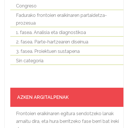
Congreso
Fadurako frontoien eraikinaren partaidetza-
prozesua
1. fasea. Analisia eta diagnostikoa
2. fasea. Parte-hartzearen diseinua
3. fasea. Proiektuen sustapena
Sin categoría
AZKEN ARGITALPENAK
Frontoien eraikinaren egitura sendotzeko lanak
amaitu dira, eta hura berritzeko fase berri bat ireki