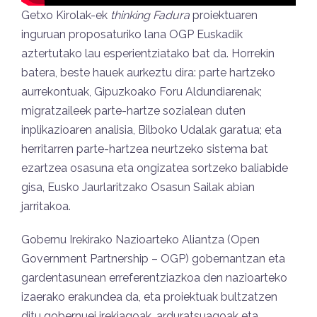
Getxo Kirolak-ek
thinking Fadura
proiektuaren
inguruan proposaturiko lana OGP Euskadik
aztertutako lau esperientziatako bat da. Horrekin
batera, beste hauek aurkeztu dira: parte hartzeko
aurrekontuak, Gipuzkoako Foru Aldundiarenak;
migratzaileek parte-hartze sozialean duten
inplikazioaren analisia, Bilboko Udalak garatua; eta
herritarren parte-hartzea neurtzeko sistema bat
ezartzea osasuna eta ongizatea sortzeko baliabide
gisa, Eusko Jaurlaritzako Osasun Sailak abian
jarritakoa.
Gobernu Irekirako Nazioarteko Aliantza (Open
Government Partnership – OGP) gobernantzan eta
gardentasunean erreferentziazkoa den nazioarteko
izaerako erakundea da, eta proiektuak bultzatzen
ditu gobernuei irekiagoak, arduratsuagoak eta