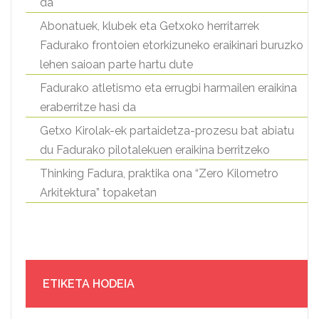
da
Abonatuek, klubek eta Getxoko herritarrek
Fadurako frontoien etorkizuneko eraikinari buruzko
lehen saioan parte hartu dute
Fadurako atletismo eta errugbi harmailen eraikina
eraberritze hasi da
Getxo Kirolak-ek partaidetza-prozesu bat abiatu
du Fadurako pilotalekuen eraikina berritzeko
Thinking Fadura, praktika ona “Zero Kilometro
Arkitektura” topaketan
ETIKETA HODEIA