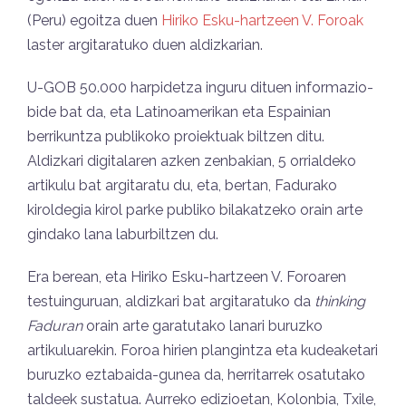
(Peru) egoitza duen
Hiriko Esku-hartzeen V. Foroak
laster argitaratuko duen aldizkarian.
U-GOB 50.000 harpidetza inguru dituen informazio-
bide bat da, eta Latinoamerikan eta Espainian
berrikuntza publikoko proiektuak biltzen ditu.
Aldizkari digitalaren azken zenbakian, 5 orrialdeko
artikulu bat argitaratu du, eta, bertan, Fadurako
kiroldegia kirol parke publiko bilakatzeko orain arte
gindako lana laburbiltzen du.
Era berean, eta Hiriko Esku-hartzeen V. Foroaren
testuinguruan, aldizkari bat argitaratuko da
thinking
Faduran
orain arte garatutako lanari buruzko
artikuluarekin. Foroa hirien plangintza eta kudeaketari
buruzko eztabaida-gunea da, herritarrek osatutako
taldeek sustatua. Aurreko edizioetan, Kolonbia, Txile,