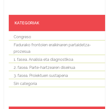
KATEGORIAK
Congreso
Fadurako frontoien eraikinaren partaidetza-
prozesua
1. fasea. Analisia eta diagnostikoa
2. fasea. Parte-hartzearen diseinua
3. fasea. Proiektuen sustapena
Sin categoría