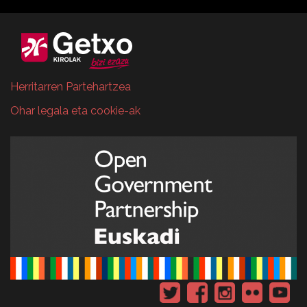
Herritarren Partehartzea
Ohar legala eta cookie-ak