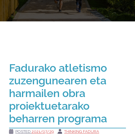
Fadurako atletismo
zuzengunearen eta
harmailen obra
proiektuetarako
beharren programa
POSTED
2021/07/29
THINKING FADURA