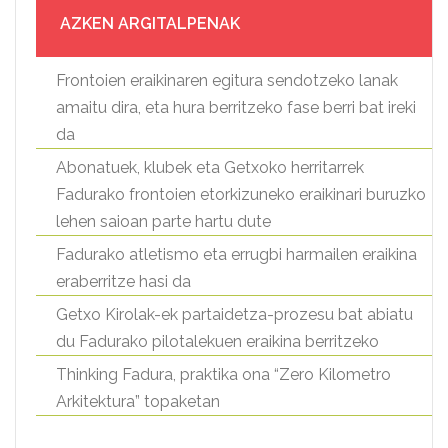
AZKEN ARGITALPENAK
Frontoien eraikinaren egitura sendotzeko lanak
amaitu dira, eta hura berritzeko fase berri bat ireki
da
Abonatuek, klubek eta Getxoko herritarrek
Fadurako frontoien etorkizuneko eraikinari buruzko
lehen saioan parte hartu dute
Fadurako atletismo eta errugbi harmailen eraikina
eraberritze hasi da
Getxo Kirolak-ek partaidetza-prozesu bat abiatu
du Fadurako pilotalekuen eraikina berritzeko
Thinking Fadura, praktika ona “Zero Kilometro
Arkitektura” topaketan