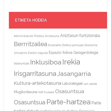
ETIKETA HODEIA
Aniztasun funtzionala
Administración Pública
Aniztasuna
Berrritzailea
Ecodiseño
Edificio principal
Ekonomia
Espazio fisikoa
Garagardotegia
zirkularrra
Eraikin nagusia
Irekia
Inklusiboa
Ikaskuntzak
Irisgarritasuna
Jasangarria
Kultura-artekotasuna
Laborategiak
Lan saioak
Osasuntsua
Mugikortasuna
OGP Euskadi
Parte-hartzea
Osasuntsua
Parte