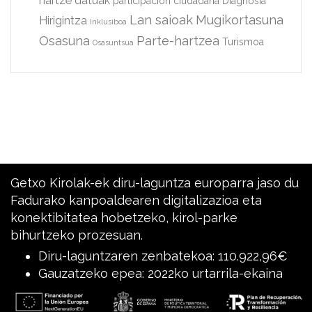
hartze datuak
participación ciudadana
Diagnosia
Lan saioak
Mugikortasuna
Hirigintza
Inklusiboa
Osasuna
Parte-hartzea
Turismoa
Osasuntsua
Getxo Kirolak-ek diru-laguntza europarra jaso du
Fadurako kanpoaldearen digitalizazioa eta
konektibitatea hobetzeko, kirol-parke
bihurtzeko prozesuan.
Diru-laguntzaren zenbatekoa: 110.922,96€
Gauzatzeko epea: 2022ko urtarrila-ekaina