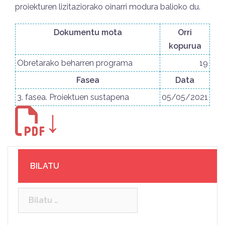
proiekturen lizitaziorako oinarri modura balioko du.
Dokumentu mota
Orri
kopurua
Obretarako beharren programa
19
Fasea
Data
3. fasea. Proiektuen sustapena
05/05/2021
↓
BILATU
Bilatu: