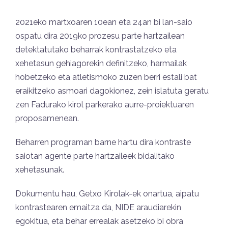
2021eko martxoaren 10ean eta 24an bi lan-saio
ospatu dira 2019ko prozesu parte hartzailean
detektatutako beharrak kontrastatzeko eta
xehetasun gehiagorekin definitzeko, harmailak
hobetzeko eta atletismoko zuzen berri estali bat
eraikitzeko asmoari dagokionez, zein islatuta geratu
zen Fadurako kirol parkerako aurre-proiektuaren
proposamenean.
Beharren programan barne hartu dira kontraste
saiotan agente parte hartzaileek bidalitako
xehetasunak.
Dokumentu hau, Getxo Kirolak-ek onartua, aipatu
kontrastearen emaitza da, NIDE araudiarekin
egokitua, eta behar errealak asetzeko bi obra