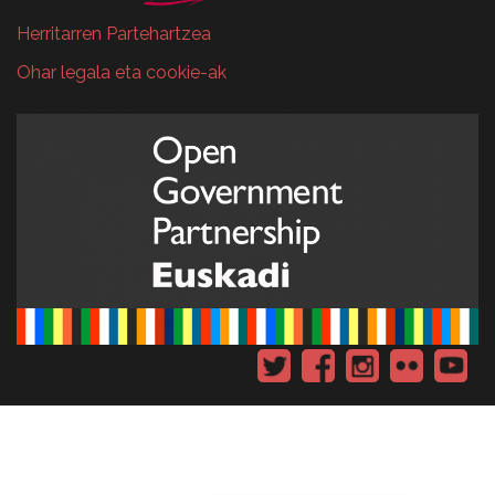
Herritarren Partehartzea
Ohar legala eta cookie-ak