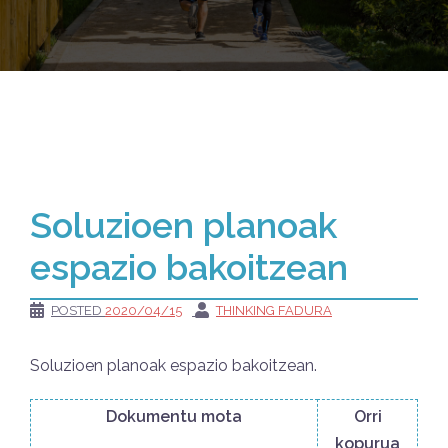
Soluzioen planoak
espazio bakoitzean
POSTED
2020/04/15
THINKING FADURA
Soluzioen planoak espazio bakoitzean.
Dokumentu mota
Orri
kopurua