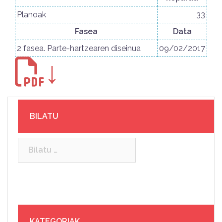
Planoak
33
Fasea
Data
2 fasea. Parte-hartzearen diseinua
09/02/2017
↓
BILATU
Bilatu:
KATEGORIAK