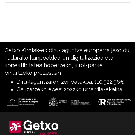
Getxo Kirolak-ek diru-laguntza europarra jaso du
Fadurako kanpoaldearen digitalizazioa eta
konektibitatea hobetzeko, kirol-parke
bihurtzeko prozesuan.
Diru-laguntzaren zenbatekoa: 110.922,96€
Gauzatzeko epea: 2022ko urtarrila-ekaina