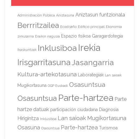
Aniztasun funtzionala
Administración Pública
Aniztasuna
Berrritzailea
Ecodiseño
Edificio principal
Ekonomia
Espazio fisikoa
Garagardotegia
zirkularrra
Eraikin nagusia
Irekia
Inklusiboa
Ikaskuntzak
Irisgarritasuna
Jasangarria
Kultura-artekotasuna
Laborategiak
Lan saioak
Osasuntsua
Mugikortasuna
OGP Euskadi
Parte-hartzea
Osasuntsua
Parte
hartze datuak
participación ciudadana
Diagnosia
Lan saioak
Mugikortasuna
Hirigintza
Inklusiboa
Osasuna
Parte-hartzea
Turismoa
Osasuntsua