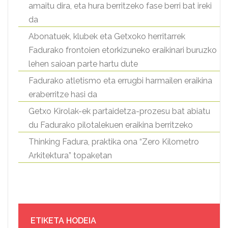
amaitu dira, eta hura berritzeko fase berri bat ireki
da
Abonatuek, klubek eta Getxoko herritarrek
Fadurako frontoien etorkizuneko eraikinari buruzko
lehen saioan parte hartu dute
Fadurako atletismo eta errugbi harmailen eraikina
eraberritze hasi da
Getxo Kirolak-ek partaidetza-prozesu bat abiatu
du Fadurako pilotalekuen eraikina berritzeko
Thinking Fadura, praktika ona “Zero Kilometro
Arkitektura” topaketan
ETIKETA HODEIA