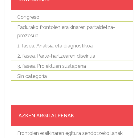
Congreso
Fadurako frontoien eraikinaren partaidetza-
prozesua
1. fasea. Analisia eta diagnostikoa
2. fasea. Parte-hartzearen diseinua
3. fasea. Proiektuen sustapena
Sin categoría
AZKEN ARGITALPENAK
Frontoien eraikinaren egitura sendotzeko lanak