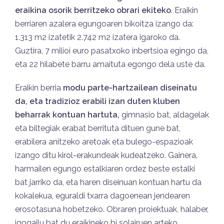
eraikina osorik berritzeko obrari ekiteko
. Eraikin
berriaren azalera egungoaren bikoitza izango da:
1.313 m2 izatetik 2.742 m2 izatera igaroko da.
Guztira, 7 milioi euro pasatxoko inbertsioa egingo da,
eta 22 hilabete barru amaituta egongo dela uste da.
Eraikin berria
modu parte-hartzailean diseinatu
da, eta tradizioz erabili izan duten kluben
beharrak kontuan hartuta,
gimnasio bat, aldagelak
eta biltegiak erabat berrituta dituen gune bat,
erabilera anitzeko aretoak eta bulego-espazioak
izango ditu kirol-erakundeak kudeatzeko. Gainera,
harmailen egungo estalkiaren ordez beste estalki
bat jarriko da, eta haren diseinuan kontuan hartu da
kokalekua, eguraldi txarra dagoenean jendearen
erosotasuna hobetzeko. Obraren proiektuak, halaber,
igogailu bat du eraikineko bi solairuen arteko