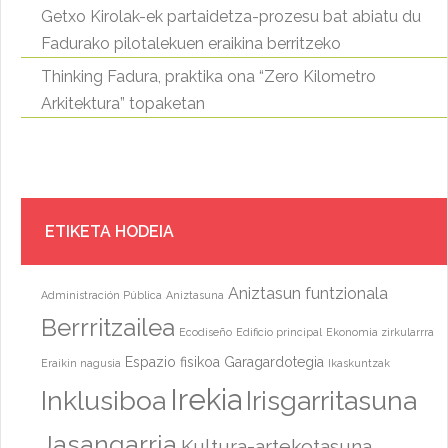
Getxo Kirolak-ek partaidetza-prozesu bat abiatu du
Fadurako pilotalekuen eraikina berritzeko
Thinking Fadura, praktika ona “Zero Kilometro
Arkitektura” topaketan
ETIKETA HODEIA
Aniztasun funtzionala
Administración Pública
Aniztasuna
Berrritzailea
Ecodiseño
Edificio principal
Ekonomia zirkularrra
Espazio fisikoa
Garagardotegia
Eraikin nagusia
Ikaskuntzak
Irekia
Inklusiboa
Irisgarritasuna
Jasangarria
Kultura-artekotasuna