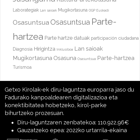
Laborategiak
Mugikortasuna
Lan saioak
OGP Euskadi
Parte-
Osasuntsua
Osasuntsua
hartzea
Parte hartze datuak
participación ciudadana
Lan saioak
Hirigintza
Diagnosia
Inklusiboa
Mugikortasuna
Osasuna
Parte-hartzea
Osasuntsua
Turismoa
Getxo Kirolak-ek diru-laguntza europarra jaso du
Fadurako kanpoaldearen digitalizazioa eta
konektibitatea hobetzeko, kirol-parke
bihurtzeko prozesuan.
Diru-laguntzaren zenbatekoa: 110.922,96€
Gauzatzeko epea: 2022ko urtarrila-ekaina