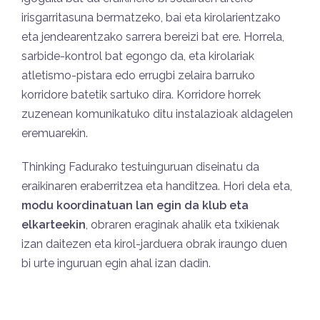
irisgarritasuna bermatzeko, bai eta kirolarientzako
eta jendearentzako sarrera bereizi bat ere. Horrela,
sarbide-kontrol bat egongo da, eta kirolariak
atletismo-pistara edo errugbi zelaira barruko
korridore batetik sartuko dira. Korridore horrek
zuzenean komunikatuko ditu instalazioak aldagelen
eremuarekin.
Thinking Fadurako testuinguruan diseinatu da
eraikinaren eraberritzea eta handitzea. Hori dela eta,
modu koordinatuan lan egin da klub eta
elkarteekin
, obraren eraginak ahalik eta txikienak
izan daitezen eta kirol-jarduera obrak iraungo duen
bi urte inguruan egin ahal izan dadin.