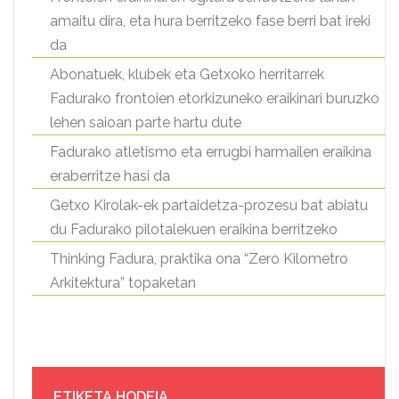
amaitu dira, eta hura berritzeko fase berri bat ireki
da
Abonatuek, klubek eta Getxoko herritarrek
Fadurako frontoien etorkizuneko eraikinari buruzko
lehen saioan parte hartu dute
Fadurako atletismo eta errugbi harmailen eraikina
eraberritze hasi da
Getxo Kirolak-ek partaidetza-prozesu bat abiatu
du Fadurako pilotalekuen eraikina berritzeko
Thinking Fadura, praktika ona “Zero Kilometro
Arkitektura” topaketan
ETIKETA HODEIA