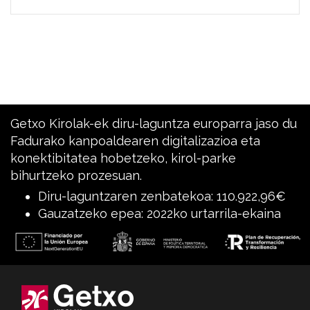
Getxo Kirolak-ek diru-laguntza europarra jaso du
Fadurako kanpoaldearen digitalizazioa eta
konektibitatea hobetzeko, kirol-parke
bihurtzeko prozesuan.
Diru-laguntzaren zenbatekoa: 110.922,96€
Gauzatzeko epea: 2022ko urtarrila-ekaina