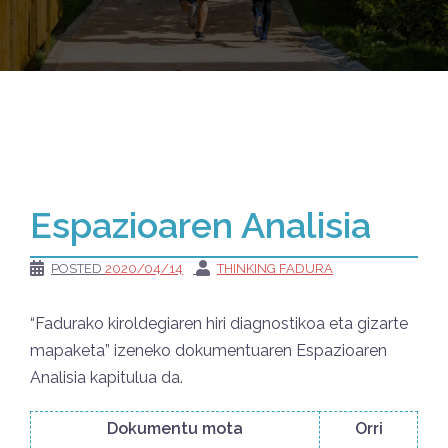
Espazioaren Analisia
POSTED
2020/04/14
THINKING FADURA
“Fadurako kiroldegiaren hiri diagnostikoa eta gizarte
mapaketa” izeneko dokumentuaren Espazioaren
Analisia kapitulua da.
Dokumentu mota
Orri