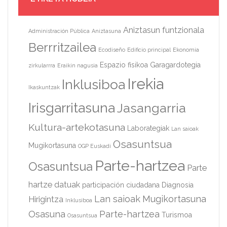
Aniztasun funtzionala
Administración Pública
Aniztasuna
Berrritzailea
Ecodiseño
Edificio principal
Ekonomia
Espazio fisikoa
Garagardotegia
zirkularrra
Eraikin nagusia
Irekia
Inklusiboa
Ikaskuntzak
Irisgarritasuna
Jasangarria
Kultura-artekotasuna
Laborategiak
Lan saioak
Osasuntsua
Mugikortasuna
OGP Euskadi
Parte-hartzea
Osasuntsua
Parte
hartze datuak
participación ciudadana
Diagnosia
Lan saioak
Mugikortasuna
Hirigintza
Inklusiboa
Osasuna
Parte-hartzea
Turismoa
Osasuntsua