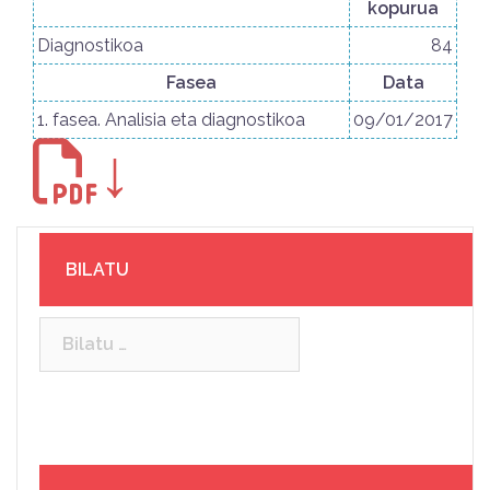
kopurua
Diagnostikoa
84
Fasea
Data
1. fasea. Analisia eta diagnostikoa
09/01/2017
↓
BILATU
Bilatu: