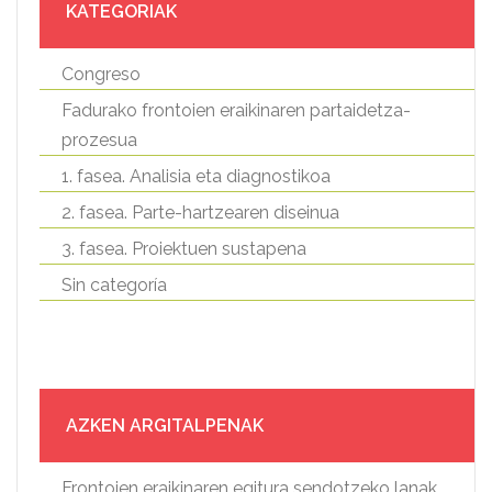
KATEGORIAK
Congreso
Fadurako frontoien eraikinaren partaidetza-
prozesua
1. fasea. Analisia eta diagnostikoa
2. fasea. Parte-hartzearen diseinua
3. fasea. Proiektuen sustapena
Sin categoría
AZKEN ARGITALPENAK
Frontoien eraikinaren egitura sendotzeko lanak