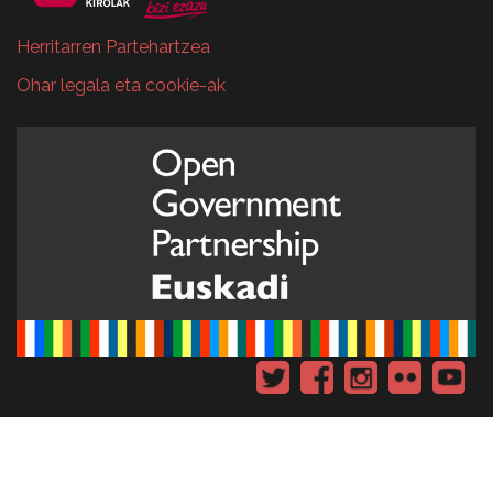
Herritarren Partehartzea
Ohar legala eta cookie-ak