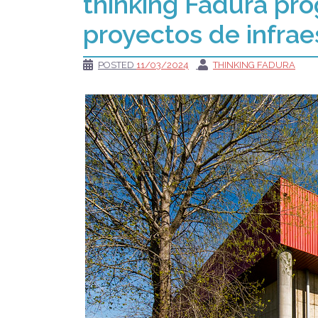
thinking Fadura pr
proyectos de infrae
POSTED
11/03/2024
THINKING FADURA