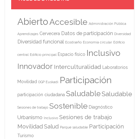
Abierto
Accesible
Administración Pública
Datos de participación
Cervecera
Aprendizajes
Diversidad
Diversidad funcional
Ecodiseño
Economía circular
Edificio
Inclusivo
Espacio físico
central
Edificio principal
Innovador
Interculturalidad
Laboratorios
Participación
Movilidad
OGP Euskadi
Saludable
Saludable
participación ciudadana
Sostenible
Diagnóstico
Sesiones de trabajo
Sesiones de trabajo
Urbanismo
Inclusivo
Movilidad
Salud
Participación
Parque saludable
Turismo