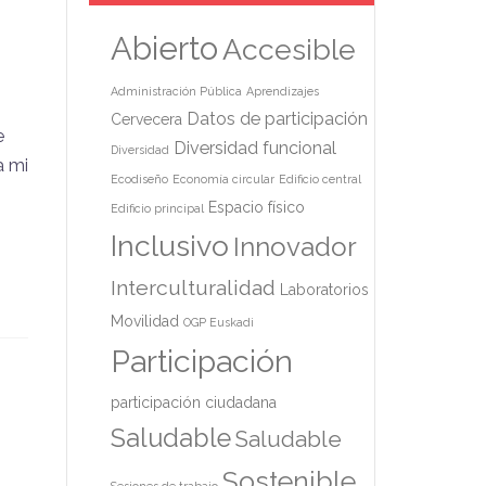
Abierto
Accesible
Administración Pública
Aprendizajes
Datos de participación
Cervecera
e
Diversidad funcional
Diversidad
a mi
Ecodiseño
Economía circular
Edificio central
Espacio físico
Edificio principal
Inclusivo
Innovador
Interculturalidad
Laboratorios
Movilidad
OGP Euskadi
Participación
participación ciudadana
Saludable
Saludable
Sostenible