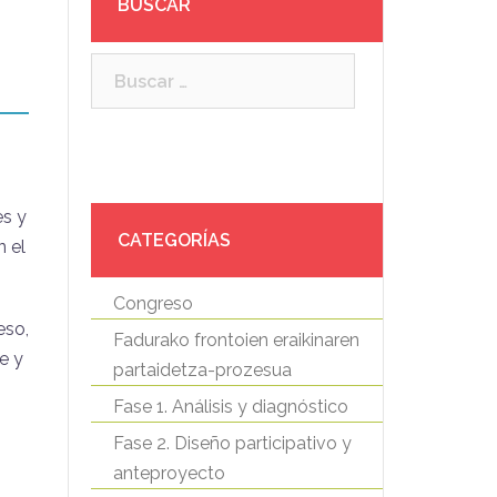
BUSCAR
Buscar:
es y
CATEGORÍAS
n el
Congreso
eso,
Fadurako frontoien eraikinaren
e y
partaidetza-prozesua
Fase 1. Análisis y diagnóstico
Fase 2. Diseño participativo y
anteproyecto