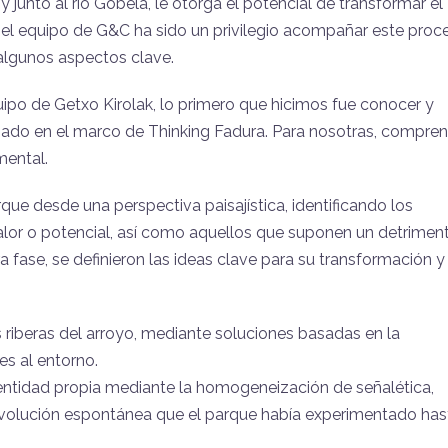
y junto al río Gobela, le otorga el potencial de transformar el
a el equipo de G&C ha sido un privilegio acompañar este proc
algunos aspectos clave.
ipo de Getxo Kirolak, lo primero que hicimos fue conocer y
lizado en el marco de Thinking Fadura. Para nosotras, compre
mental.
ue desde una perspectiva paisajística, identificando los
lor o potencial, así como aquellos que suponen un detrimen
a fase, se definieron las ideas clave para su transformación y
 riberas del arroyo, mediante soluciones basadas en la
es al entorno.
dentidad propia mediante la homogeneización de señalética,
 evolución espontánea que el parque había experimentado has