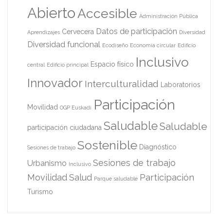
Abierto
Accesible
Administración Pública
Datos de participación
Cervecera
Aprendizajes
Diversidad
Diversidad funcional
Ecodiseño
Economía circular
Edificio
Inclusivo
Espacio físico
central
Edificio principal
Innovador
Interculturalidad
Laboratorios
Participación
Movilidad
OGP Euskadi
Saludable
Saludable
participación ciudadana
Sostenible
Diagnóstico
Sesiones de trabajo
Sesiones de trabajo
Urbanismo
Inclusivo
Movilidad
Salud
Participación
Parque saludable
Turismo