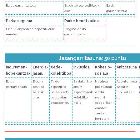
Ez da garrantzitsua
Eraginak oso positiboak
Ez da
dira
garrantzitsua
Parke segurua
Parke berrritzailea
Ez du konponbide espezifikorik
Eragina ez da
ematen
garrantzitsua
Jasangarritasuna: 50 puntu
Ingurumen-
Energia-
Xede-
Inklusioa
Kohesio-
Aniztasuna
hobekuntzak
jasan.
kolektiboa
soziala
Ez da
Eragin
Talde
Ez dakarkie
Neutroa;
Agente mota
garrantzitsua
positibo
espezifiko
onura
proiektuak
bakarra
batzuk
batean edo
espezifikorik
ez du
inplikatzen
ditu
batzuetan
kolektibo
neurri
du
eragiten du
horiei
espezifikorik
ematen
zentzu
horretan.