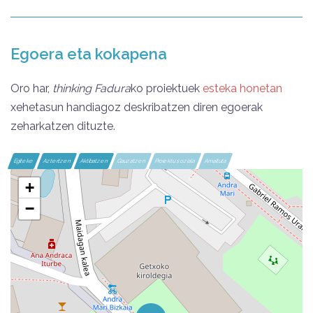
Egoera eta kokapena
Oro har,
thinking Fadura
ko proiektuek
esteka honetan
xehetasun handiagoz deskribatzen diren egoerak
zeharkatzen dituzte.
Egiteke
Aztertzen
Aktibatzen
Gauzatzen
Proiektu soziala
Amaituta
+
−