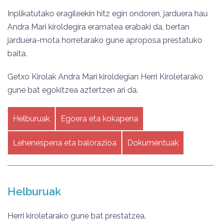
Inplikatutako eragileekin hitz egin ondoren, jarduera hau
Andra Mari kiroldegira eramatea erabaki da, bertan
jarduera-mota horretarako gune aproposa prestatuko
baita.
Getxo Kirolak Andra Mari kiroldegian Herri Kiroletarako
gune bat egokitzea aztertzen ari da.
Helburuak
Egoera eta kokapena
Lehenespena eta balorazioa
Dokumentuak
Helburuak
Herri kiroletarako gune bat prestatzea.