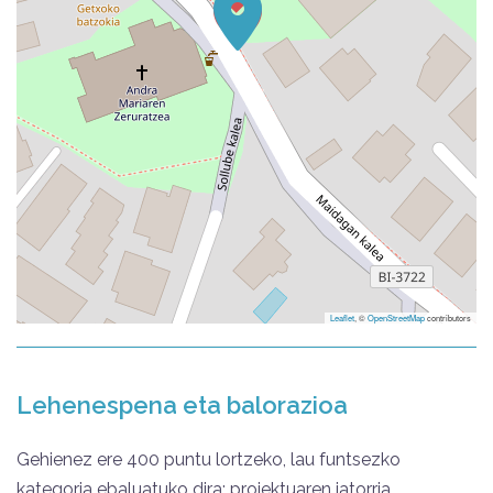
Leaflet
, ©
OpenStreetMap
contributors
Lehenespena eta balorazioa
Gehienez ere 400 puntu lortzeko, lau funtsezko
kategoria ebaluatuko dira: proiektuaren jatorria,