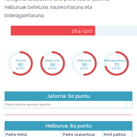
helburuak betetzea, iraunkortasuna eta
bideragarritasuna.
264/400
Jatorria
Helburuak
Helburuak
Bideragarritasuna
60
84
50
70
puntu
puntu
puntu
puntu
Jatorria: 60 puntu
Parte-hartze prozesu batetik
Helburua: 84 puntu
Parke irekia
Parke osasuntsua
Kirol parkea