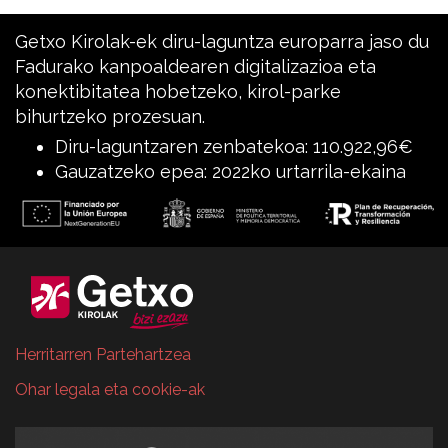
Getxo Kirolak-ek diru-laguntza europarra jaso du
Fadurako kanpoaldearen digitalizazioa eta
konektibitatea hobetzeko, kirol-parke
bihurtzeko prozesuan.
Diru-laguntzaren zenbatekoa: 110.922,96€
Gauzatzeko epea: 2022ko urtarrila-ekaina
Herritarren Partehartzea
Ohar legala eta cookie-ak