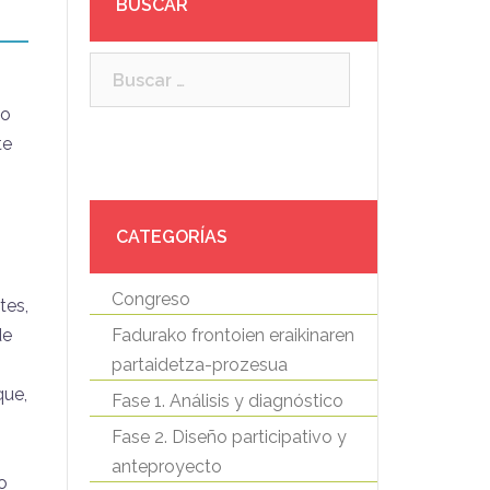
BUSCAR
Buscar:
io
te
CATEGORÍAS
Congreso
tes,
de
Fadurako frontoien eraikinaren
partaidetza-prozesua
que,
Fase 1. Análisis y diagnóstico
Fase 2. Diseño participativo y
anteproyecto
o