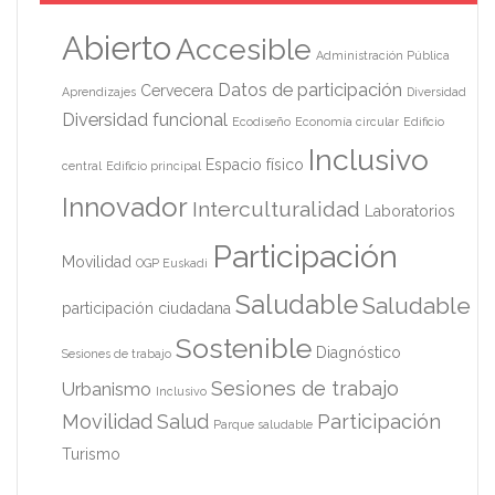
Abierto
Accesible
Administración Pública
Datos de participación
Cervecera
Aprendizajes
Diversidad
Diversidad funcional
Ecodiseño
Economía circular
Edificio
Inclusivo
Espacio físico
central
Edificio principal
Innovador
Interculturalidad
Laboratorios
Participación
Movilidad
OGP Euskadi
Saludable
Saludable
participación ciudadana
Sostenible
Diagnóstico
Sesiones de trabajo
Sesiones de trabajo
Urbanismo
Inclusivo
Movilidad
Salud
Participación
Parque saludable
Turismo