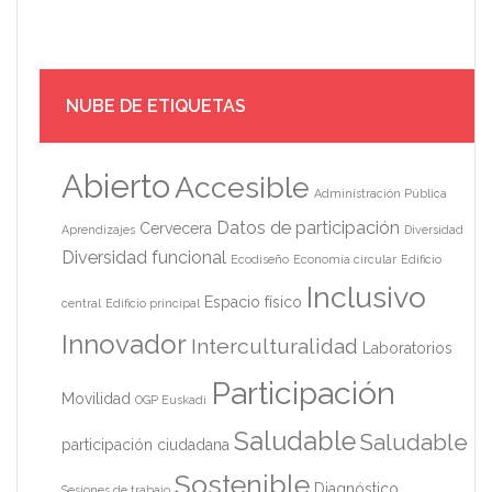
NUBE DE ETIQUETAS
Abierto
Accesible
Administración Pública
Datos de participación
Cervecera
Aprendizajes
Diversidad
Diversidad funcional
Ecodiseño
Economía circular
Edificio
Inclusivo
Espacio físico
central
Edificio principal
Innovador
Interculturalidad
Laboratorios
Participación
Movilidad
OGP Euskadi
Saludable
Saludable
participación ciudadana
Sostenible
Diagnóstico
Sesiones de trabajo