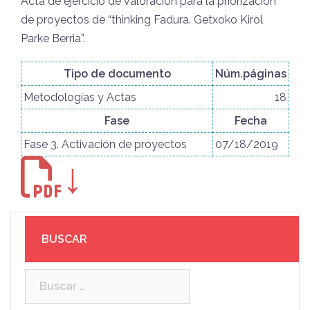
Acta de ejercicio de valoración para la priorización
de proyectos de “thinking Fadura. Getxoko Kirol
Parke Berria”.
Tipo de documento
Núm.páginas
Metodologías y Actas
18
Fase
Fecha
Fase 3. Activación de proyectos
07/18/2019
↓
BUSCAR
Buscar: