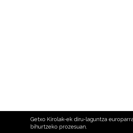
Getxo Kirolak-ek diru-laguntza europarr
bihurtzeko prozesuan.