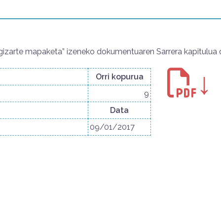
a gizarte mapaketa” izeneko dokumentuaren Sarrera kapitulua 
↓
Orri kopurua
9
Data
09/01/2017