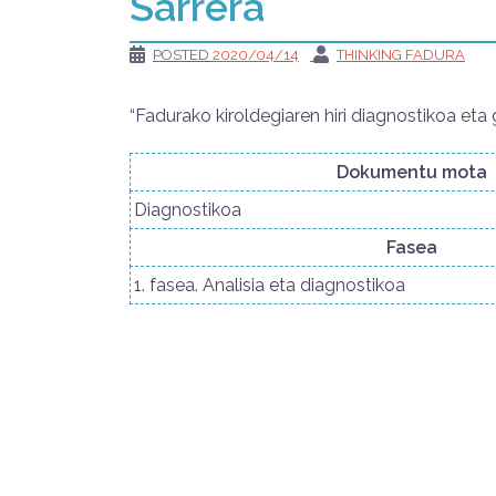
Sarrera
POSTED
2020/04/14
THINKING FADURA
“Fadurako kiroldegiaren hiri diagnostikoa et
Dokumentu mota
Diagnostikoa
Fasea
1. fasea. Analisia eta diagnostikoa