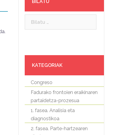
BILATU
Bilatu:
da.
KATEGORIAK
Congreso
Fadurako frontoien eraikinaren
partaidetza-prozesua
1. fasea. Analisia eta
diagnostikoa
2. fasea. Parte-hartzearen