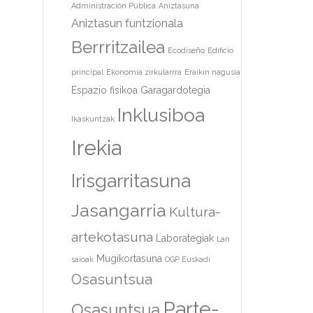
Administración Pública
Aniztasuna
Aniztasun funtzionala
Berrritzailea
Ecodiseño
Edificio
principal
Ekonomia zirkularrra
Eraikin nagusia
Espazio fisikoa
Garagardotegia
Inklusiboa
Ikaskuntzak
Irekia
Irisgarritasuna
Jasangarria
Kultura-
artekotasuna
Laborategiak
Lan
Mugikortasuna
saioak
OGP Euskadi
Osasuntsua
Parte-
Osasuntsua