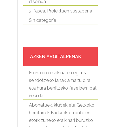
diseinua
3. fasea. Proiektuen sustapena
Sin categoría
AZKEN ARGITALPENAK
Frontoien eraikinaren egitura
sendotzeko lanak amaitu dira,
eta hura berritzeko fase berri bat
ireki da
Abonatuek, klubek eta Getxoko
herritarrek Fadurako frontoien
etorkizuneko eraikinari buruzko