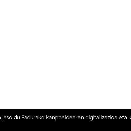
a jaso du Fadurako kanpoaldearen digitalizazioa eta 