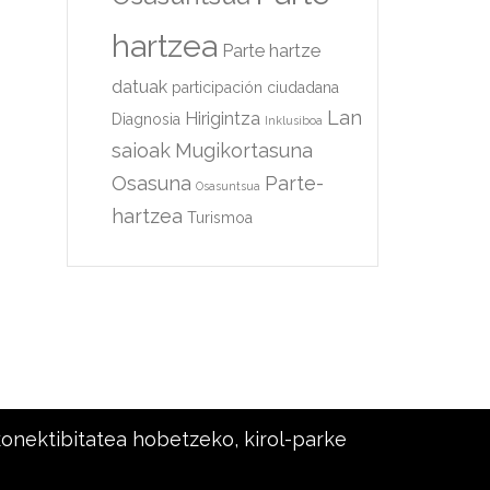
hartzea
Parte hartze
datuak
participación ciudadana
Lan
Hirigintza
Diagnosia
Inklusiboa
saioak
Mugikortasuna
Osasuna
Parte-
Osasuntsua
hartzea
Turismoa
konektibitatea hobetzeko, kirol-parke