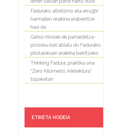
lehen saioan parte hartu dute
Fadurako atletismo eta errugbi
harmailen eraikina eraberritze
hasi da
Getxo Kirolak-ek partaidetza-
prozesu bat abiatu du Fadurako
pilotalekuen eraikina berritzeko
Thinking Fadura, praktika ona
“Zero Kilometro Arkitektura”
topaketan
ETIKETA HODEIA