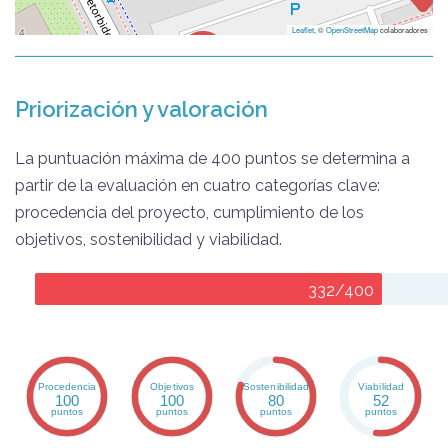
Leaflet
, ©
OpenStreetMap
colaboradores
Priorización y valoración
La puntuación máxima de 400 puntos se determina a
partir de la evaluación en cuatro categorías clave:
procedencia del proyecto, cumplimiento de los
objetivos, sostenibilidad y viabilidad.
332/400
Procedencia
Objetivos
Sostenibilidad
Viabilidad
100
100
80
52
puntos
puntos
puntos
puntos