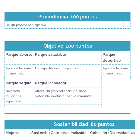
Procedencia: 100 puntos
De un proceso participativo
Objetivo: 100 puntos
Parque abierto
Parque saludable
Parque
deportivo
Aporta soluciones
Los impactos son muy positivos
Aporta soluciones
a largo plazo
a largo plazo
Parque seguro
Parque innovador
No aporta
Ofrece un gran potencial de modo
soluciones
sostenible involucrando a la comunidad
específicas
Sostenibilidad: 80 puntos
Mejoras
Sostenib.
Colectivo
Inclusión
Cohesión
Diversidad
U