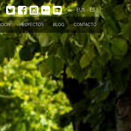
EUS
ES
CIÓN
PROYECTOS
BLOG
CONTACTO