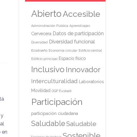
Abierto
Accesible
Administración Pública
Aprendizajes
Datos de participación
Cervecera
Diversidad funcional
Diversidad
Ecodiseño
Economía circular
Edificio central
Espacio físico
Edificio principal
Inclusivo
Innovador
Interculturalidad
Laboratorios
Movilidad
OGP Euskadi
tá
Participación
participación ciudadana
 y
Saludable
Saludable
al
o en
Sostenible