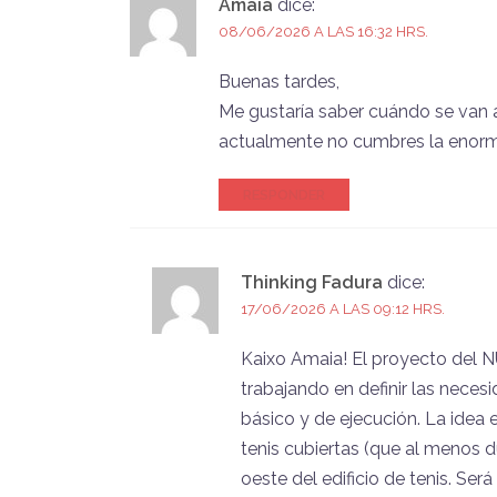
Amaia
dice:
08/06/2026 A LAS 16:32 HRS.
Buenas tardes,
Me gustaría saber cuándo se van a
actualmente no cumbres la enorm
RESPONDER
Thinking Fadura
dice:
17/06/2026 A LAS 09:12 HRS.
Kaixo Amaia! El proyecto del 
trabajando en definir las neces
básico y de ejecución. La idea 
tenis cubiertas (que al menos d
oeste del edificio de tenis. S