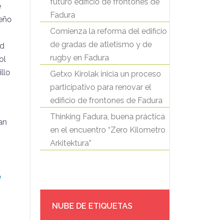
futuro edificio de frontones de
e
Fadura
seño
Comienza la reforma del edificio
de gradas de atletismo y de
ad
rugby en Fadura
ol
llo
Getxo Kirolak inicia un proceso
participativo para renovar el
edificio de frontones de Fadura
Thinking Fadura, buena práctica
an
en el encuentro “Zero Kilometro
Arkitektura”
e
NUBE DE ETIQUETAS