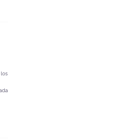
 los
tada