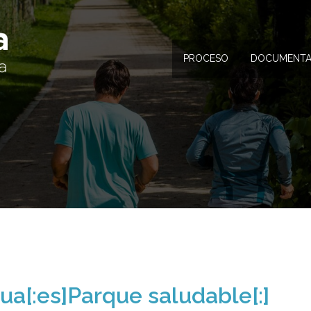
PROCESO
DOCUMENTA
ua[:es]Parque saludable[:]