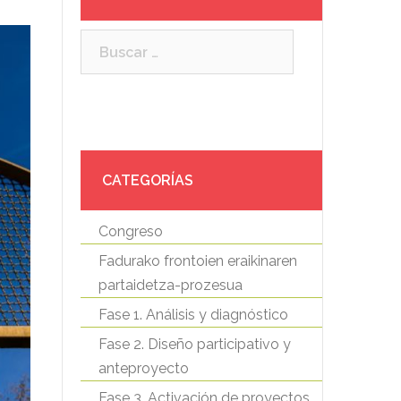
Buscar:
CATEGORÍAS
Congreso
Fadurako frontoien eraikinaren
partaidetza-prozesua
Fase 1. Análisis y diagnóstico
Fase 2. Diseño participativo y
anteproyecto
Fase 3. Activación de proyectos