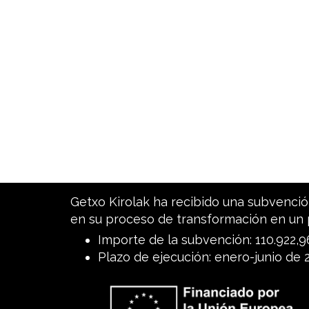
Getxo Kirolak ha recibido una subvención
en su proceso de transformación en un 
Importe de la subvención: 110.922,
Plazo de ejecución: enero-junio de 