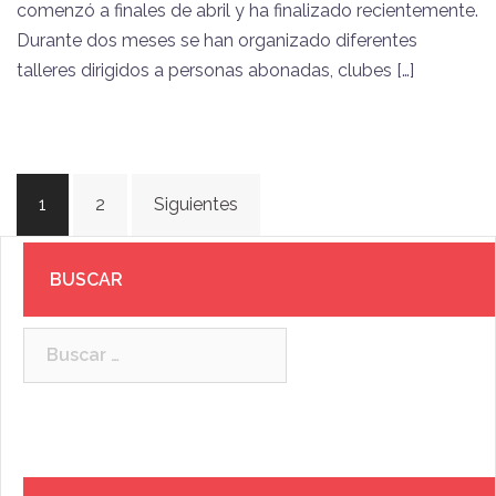
comenzó a finales de abril y ha finalizado recientemente.
Durante dos meses se han organizado diferentes
talleres dirigidos a personas abonadas, clubes […]
Paginación
1
2
Siguientes
de
entradas
BUSCAR
Buscar: