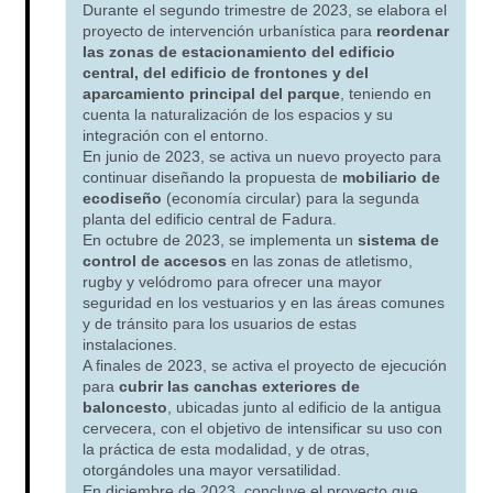
Durante el segundo trimestre de 2023, se elabora el
proyecto de intervención urbanística para
reordenar
las zonas de estacionamiento del edificio
central, del edificio de frontones y del
aparcamiento principal del parque
, teniendo en
cuenta la naturalización de los espacios y su
integración con el entorno.
En junio de 2023, se activa un nuevo proyecto para
continuar diseñando la propuesta de
mobiliario de
ecodiseño
(economía circular) para la segunda
planta del edificio central de Fadura.
En octubre de 2023, se implementa un
sistema de
control de accesos
en las zonas de atletismo,
rugby y velódromo para ofrecer una mayor
seguridad en los vestuarios y en las áreas comunes
y de tránsito para los usuarios de estas
instalaciones.
A finales de 2023, se activa el proyecto de ejecución
para
cubrir las canchas exteriores de
baloncesto
, ubicadas junto al edificio de la antigua
cervecera, con el objetivo de intensificar su uso con
la práctica de esta modalidad, y de otras,
otorgándoles una mayor versatilidad.
En diciembre de 2023, concluye el proyecto que