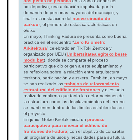
dos pistas de petanca
en la zona exterior del
polideportivo, una actuación impulsada por la
demanda de personas mayores del municipio, y
finaliza la instalación del
nuevo circuito de
parkour
, el primero de estas características en
Getxo.
En mayo, Thinking Fadura se presenta como buena
práctica en el encuentro “
Zero Kilometro
Arkitektura
” celebrado en TikiToki Zentroa y
organizado por UEU (
Unibertsitatea egiteko beste
modu bat
), donde se comparte el proceso
participativo que dio origen a este equipamiento y
se reflexiona sobre la relación entre arquitectura,
territorio, participación y euskera. También, en mayo
se han realizado los
trabajos de reforzamiento
estructural del edificio de frontones
y el estudio
realizado confirma que tanto las deformaciones de
la estructura como los desplazamientos del terreno
se mantienen dentro de los límites establecidos en
el proyecto.
En junio, Getxo Kirolak inicia un
proceso
participativo para renovar el edificio de
frontones de Fadura
, con el objetivo de concretar
un programa de usos y necesidades para su futura