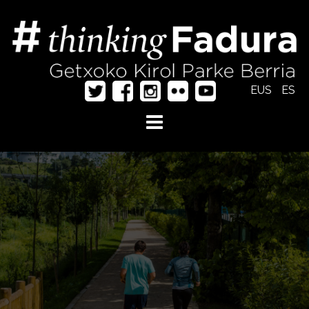
EUS
ES