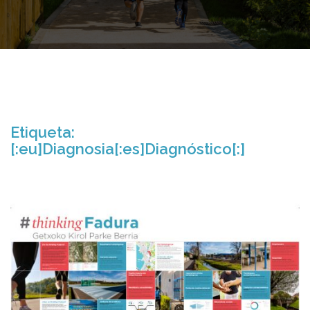
Etiqueta:
[:eu]Diagnosia[:es]Diagnóstico[:]