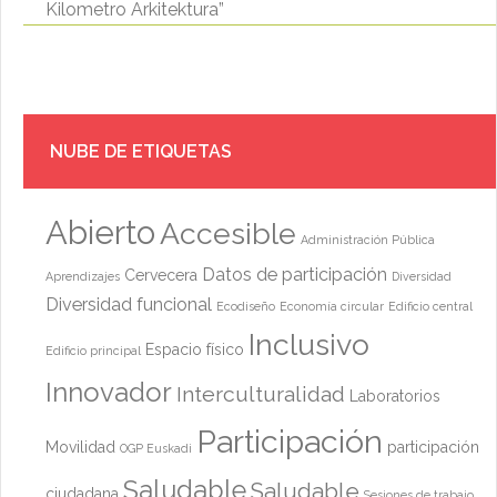
Kilometro Arkitektura”
NUBE DE ETIQUETAS
Abierto
Accesible
Administración Pública
Datos de participación
Cervecera
Aprendizajes
Diversidad
Diversidad funcional
Ecodiseño
Economía circular
Edificio central
Inclusivo
Espacio físico
Edificio principal
Innovador
Interculturalidad
Laboratorios
Participación
Movilidad
participación
OGP Euskadi
Saludable
Saludable
ciudadana
Sesiones de trabajo